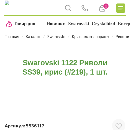
0
Товар дня
Новинки
Swarovski
Crystalbird
Бисе
⁄
⁄
⁄
⁄
Главная
Каталог
Swarovski
Кристаллы и оправы
Риволи
Swarovski 1122 Риволи
SS39, ирис (#219), 1 шт.
Артикул:
5536117