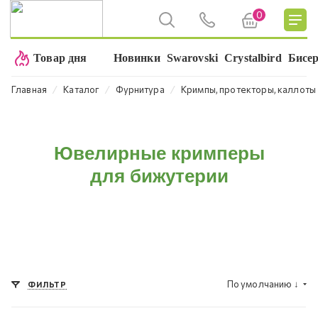
0
Товар дня
Новинки
Swarovski
Crystalbird
Бисе
⁄
⁄
⁄
Главная
Каталог
Фурнитура
Кримпы, протекторы, каллоты
Ювелирные кримперы
для бижутерии
По умолчанию
↓
ФИЛЬТР