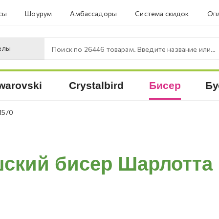
сы
Шоурум
Амбассадоры
Система скидок
Опл
елы
Поиск по
26446
товарам. Введите название или артикул.
warovski
Crystalbird
Бисер
Бу
15/0
ский бисер Шарлотта 