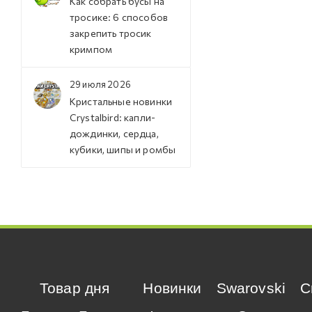
Как собрать бусы на
тросике: 6 способов
закрепить тросик
кримпом
29 июля 2026
Кристальные новинки
Crystalbird: капли-
дождинки, сердца,
кубики, шипы и ромбы
Товар дня
Новинки
Swarovski
C