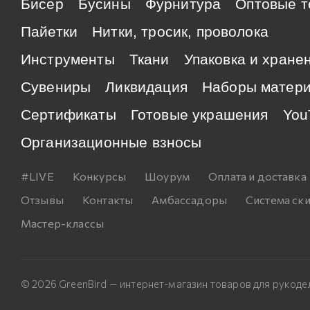
Бисер
Бусины
Фурнитура
Оптовые т
Пайетки
Нитки, тросик, проволока
Инструменты
Ткани
Упаковка и хране
Сувениры
Ликвидация
Наборы матер
Сертификаты
Готовые украшения
You
Организационные взносы
#LIVE
Конкурсы
Шоурум
Оплата и доставка
Отзывы
Контакты
Амбассадоры
Система ск
Мастер-классы
© 2026 GreenBird — интернет-магазин товаров для рукоде