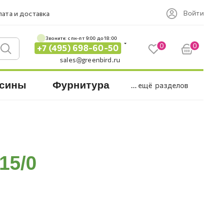
Войти
ата и доставка
Звоните: c пн-пт 9:00 до 18:00
0
0
+7 (495) 698-60-50
sales@greenbird.ru
сины
Фурнитура
... ещё
разделов
15/0