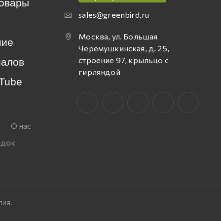
овары
sales@greenbird.ru
Москва, ул. Большая
ние
Черемушкинская, д. 25,
строение 97, крыльцо с
иалов
гирляндой
Tube
О нас
идок
лия.