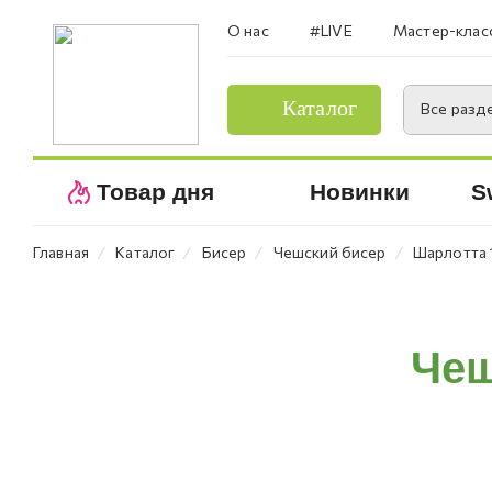
О нас
#LIVE
Мастер-клас
Каталог
Все разд
Товар дня
Новинки
S
⁄
⁄
⁄
⁄
Главная
Каталог
Бисер
Чешский бисер
Шарлотта 
Чеш