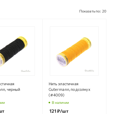
Показать по: 20
астичная
Нить эластичная
nn, черный
Gutermann, подсолнух
(#4009)
чии
В наличии
шт
121
₽
/шт