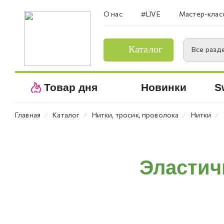
О нас
#LIVE
Мастер-клас
Каталог
Все разд
Товар дня
Новинки
S
⁄
⁄
⁄
⁄
Главная
Каталог
Нитки, тросик, проволока
Нитки
Эластич