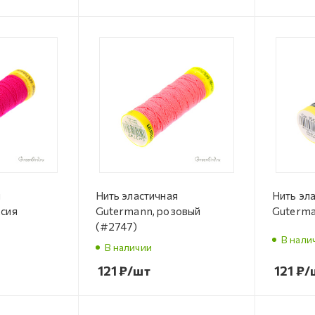
я
Нить эластичная
Нить эл
сия
Gutermann, розовый
Guterma
(#2747)
В нали
В наличии
121
₽
/шт
121
₽
/