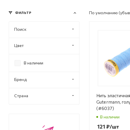
По умолчанию
(убыв
ФИЛЬТР
Поиск
Цвет
В наличии
Бренд
Нить эластична
Страна
Gutermann, гол
(#6037)
В наличии
121
₽
/шт