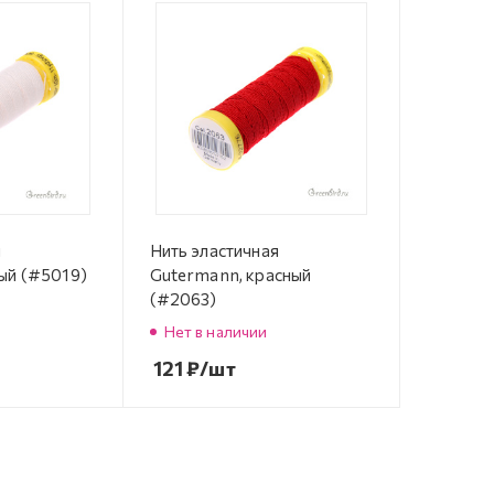
я
Нить эластичная
ый (#5019)
Gutermann, красный
(#2063)
Нет в наличии
121
₽
/шт