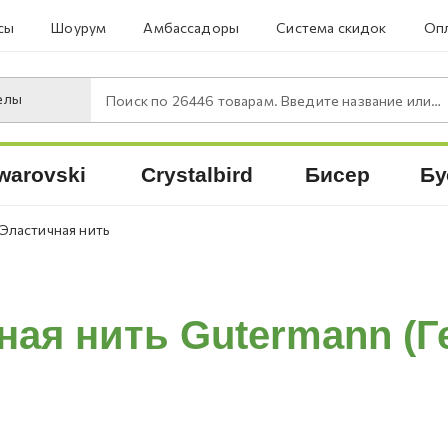
сы
Шоурум
Амбассадоры
Система скидок
Опл
елы
Поиск по
26446
товарам. Введите название или артикул.
warovski
Crystalbird
Бисер
Бу
Эластичная нить
ная нить Gutermann (Г