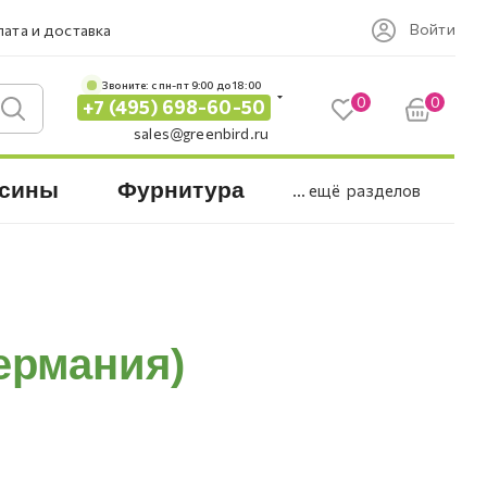
Войти
ата и доставка
Звоните: c пн-пт 9:00 до 18:00
0
0
+7 (495) 698-60-50
sales@greenbird.ru
сины
Фурнитура
... ещё
разделов
ермания)