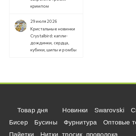
кримпом
29 июля 2026
Кристальные новинки
Crystalbird: капли-
дождинки, сердца,
кубики, шипы и ромбы
Товар дня
Новинки
Swarovski
C
Бисер
Бусины
Фурнитура
Оптовые т
Пайетки
Нитки, тросик, проволока