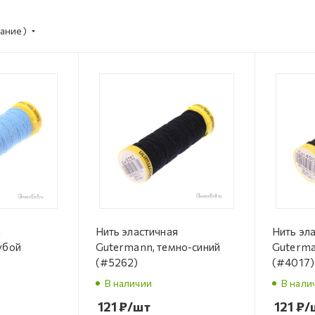
ание)
я
Нить эластичная
Нить эл
убой
Gutermann, темно-синий
Guterma
(#5262)
(#4017)
В наличии
В нали
121
₽
/шт
121
₽
/