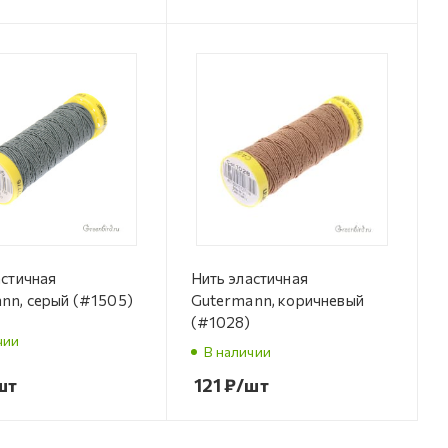
астичная
Нить эластичная
nn, серый (#1505)
Gutermann, коричневый
(#1028)
чии
В наличии
шт
121
₽
/шт