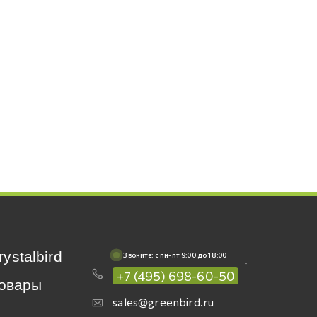
rystalbird
Звоните: c пн-пт 9:00 до 18:00
+7 (495) 698-60-50
овары
sales@greenbird.ru