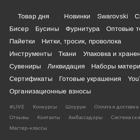
Товар дня
Новинки
Swarovski
C
Бисер
Бусины
Фурнитура
Оптовые т
Пайетки
Нитки, тросик, проволока
Инструменты
Ткани
Упаковка и хране
Сувениры
Ликвидация
Наборы матер
Сертификаты
Готовые украшения
You
Организационные взносы
#LIVE
Конкурсы
Шоурум
Оплата и доставка
Отзывы
Контакты
Амбассадоры
Система ск
Мастер-классы