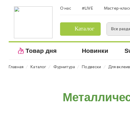
О нас
#LIVE
Мастер-клас
Каталог
Все разд
Товар дня
Новинки
S
⁄
⁄
⁄
⁄
Главная
Каталог
Фурнитура
Подвески
Для вклеи
Металличес