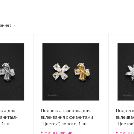
ание)
чка для
Подвеска-шапочка для
Подвеск
ианитами
вклеивания с фианитами
вклеива
 1 шт.
"Цветок", золото, 1 шт.
"Цветок"
6R)
(#SVA-FIAN-846LG)
(#SVA-F
Нет в наличии
Нет в 