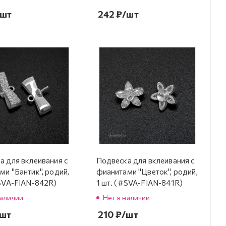
/шт
242
₽
/шт
а для вклеивания с
Подвеска для вклеивания с
и "Бантик", родий,
фианитами "Цветок", родий,
#SVA-FIAN-842R)
1 шт. (#SVA-FIAN-841R)
наличии
Нет в наличии
/шт
210
₽
/шт