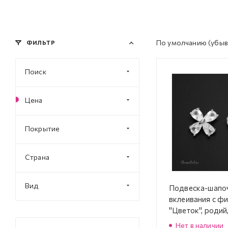
По умолчанию
(убыв
ФИЛЬТР
Поиск
Цена
Покрытие
Страна
Вид
Подвеска-шапо
вклеивания с ф
"Цветок", родий,
(#SVA-FIAN-84
Нет в наличии