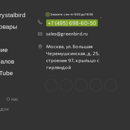
rystalbird
Звоните: c пн-пт 9:00 до 18:00
+7 (495) 698-60-50
овары
sales@greenbird.ru
Москва, ул. Большая
ние
Черемушкинская, д. 25,
строение 97, крыльцо с
иалов
гирляндой
Tube
О нас
идок