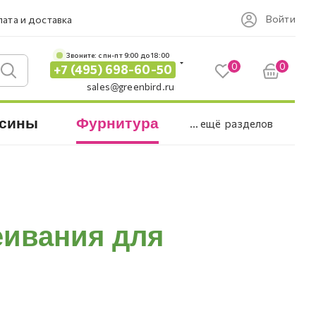
Войти
ата и доставка
Звоните: c пн-пт 9:00 до 18:00
0
0
+7 (495) 698-60-50
sales@greenbird.ru
сины
Фурнитура
... ещё
разделов
еивания для