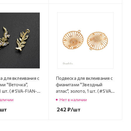
а для вклеивания с
Подвеска для вклеивания с
ми "Веточка",
фианитами "Звездный
1 шт. (#SVA-FIAN-
атлас", золото, 1 шт. (#SVA-
FIAN-800G)
наличии
Нет в наличии
/шт
242
₽
/шт