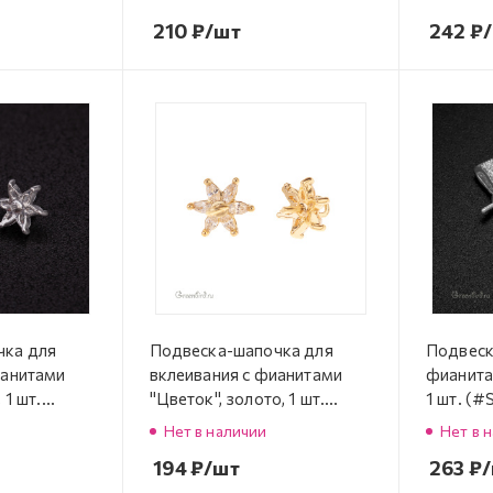
210
₽
/шт
242
₽
чка для
Подвеска-шапочка для
Подвеск
ианитами
вклеивания с фианитами
фианитам
 1 шт.
"Цветок", золото, 1 шт.
1 шт. (
4R)
(#SVA-FIAN-844LG)
Нет в наличии
Нет в 
194
₽
/шт
263
₽