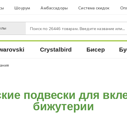
сы
Шоурум
Амбассадоры
Система скидок
Опл
елы
Поиск по
26446
товарам. Введите название или артикул.
warovski
Crystalbird
Бисер
Бу
вания
кие подвески для вкл
бижутерии