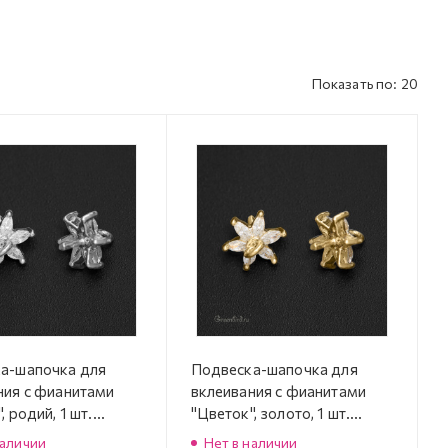
Показать по: 20
а-шапочка для
Подвеска-шапочка для
ния с фианитами
вклеивания с фианитами
, родий, 1 шт.
"Цветок", золото, 1 шт.
IAN-845R)
(#SVA-FIAN-845LG)
наличии
Нет в наличии