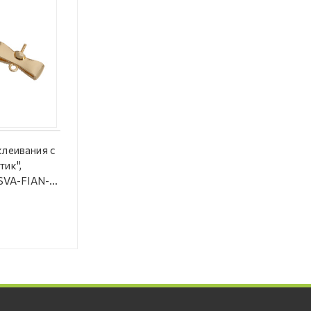
клеивания с
тик",
#SVA-FIAN-