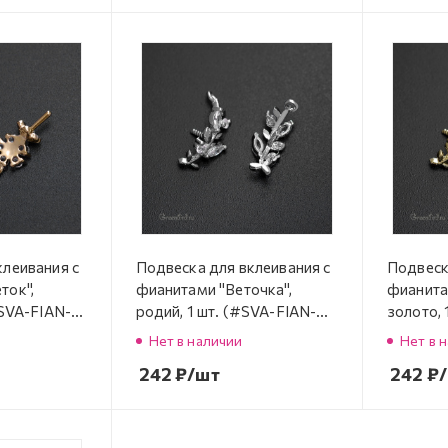
клеивания с
Подвеска для вклеивания с
Подвеск
ток",
фианитами "Веточка",
фианита
#SVA-FIAN-
родий, 1 шт. (#SVA-FIAN-
золото, 
839R)
839G)
Нет в наличии
Нет в 
242
₽
/шт
242
₽