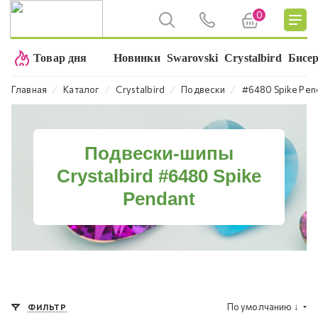
0
Товар дня
Новинки
Swarovski
Crystalbird
Бисе
⁄
⁄
⁄
⁄
Главная
Каталог
Crystalbird
Подвески
#6480 Spike Pen
Подвески-шипы
Crystalbird #6480 Spike
Pendant
По умолчанию
↓
ФИЛЬТР