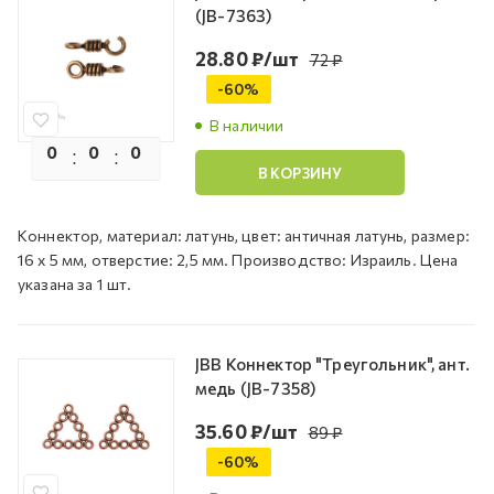
(JB-7363)
28.80
₽
/шт
72
₽
-
60
%
В наличии
0
0
0
0
В КОРЗИНУ
Коннектор, материал: латунь, цвет: античная латунь, размер:
16 х 5 мм, отверстие: 2,5 мм. Производство: Израиль. Цена
указана за 1 шт.
JBB Коннектор "Треугольник", ант.
медь (JB-7358)
35.60
₽
/шт
89
₽
-
60
%