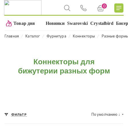
0
Товар дня
Новинки
Swarovski
Crystalbird
Бисе
⁄
⁄
⁄
⁄
Главная
Каталог
Фурнитура
Коннекторы
Разные форм
Коннекторы для
бижутерии разных форм
По умолчанию
↓
ФИЛЬТР