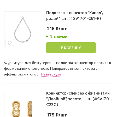
Подвеска-коннектор "Капля",
родий,1 шт. (#SV1701-C61-R)
216
₽
/шт
В наличии
В КОРЗИНУ
Фурнитура для бижутерии — подвеска-коннектор плоская в
форме капли с колечком. Поверхность коннектора с
эффектом мятого ...
Развернуть
Коннектор-спейсер с фианитами
"Двойной", золото, 1 шт. (#SV1701-
C23G)
179
₽
/шт