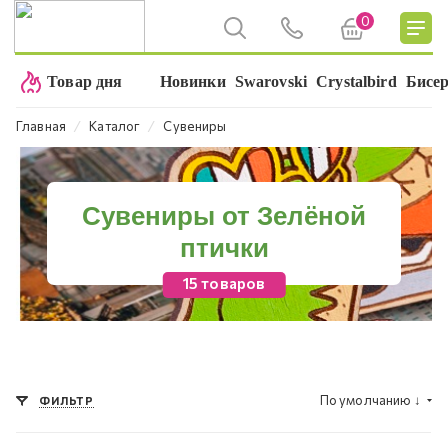
0
Товар дня
Новинки
Swarovski
Crystalbird
Бисе
⁄
⁄
Главная
Каталог
Сувениры
Сувениры от Зелёной
птички
15 товаров
По умолчанию
↓
ФИЛЬТР