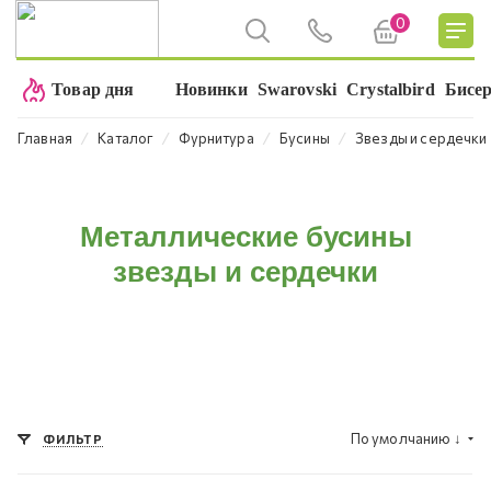
0
Товар дня
Новинки
Swarovski
Crystalbird
Бисе
⁄
⁄
⁄
⁄
Главная
Каталог
Фурнитура
Бусины
Звезды и сердечки
Металлические бусины
звезды и сердечки
По умолчанию
↓
ФИЛЬТР