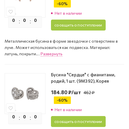
-
60
%
Нет в наличии
0
0
0
0
СООБЩИТЬ О ПОСТУПЛЕНИИ
Металлическая бусина в форме звездочки с отверстием в
луче. Может использоваться как подвеска. Материал:
латунь, покрыти...
Развернуть
Бусина "Сердце" с фианитами,
родий, 1 шт. (9M392), Корея
184.80
₽
/шт
462
₽
-
60
%
Нет в наличии
0
0
0
0
СООБЩИТЬ О ПОСТУПЛЕНИИ