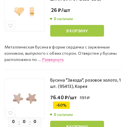
26
₽
/шт
В наличии
В КОРЗИНУ
Металлическая бусина в форме сердечка с зауженным
кончиком, выпуклого с обеих сторон. Отверстие у бусины
расположено по ...
Развернуть
Бусина "Звезда", розовое золото, 1
шт. (9S413), Корея
76.40
₽
/шт
191
₽
-
60
%
В наличии
0
0
0
0
В КОРЗИНУ