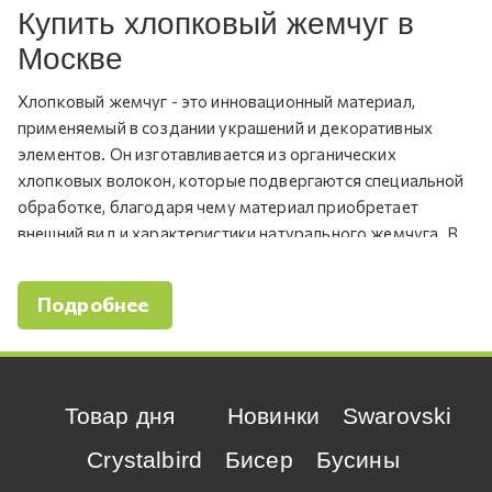
Купить хлопковый жемчуг в
Москве
Хлопковый жемчуг - это инновационный материал,
применяемый в создании украшений и декоративных
элементов. Он изготавливается из органических
хлопковых волокон, которые подвергаются специальной
обработке, благодаря чему материал приобретает
внешний вид и характеристики натурального жемчуга. В
результате получается материал, который сочетает в
себе идеально гладкую текстуру и мерцающий блеск
Подробнее
жемчуга с мягкостью и износостойкостью хлопковой
пряжи. Прежде чем купить хлопковый жемчуг,
рекомендуется тщательно ознакомиться с предлагаемым
ассортиментом.
Товар дня
Новинки
Swarovski
Преимущества хлопкового
Crystalbird
Бисер
Бусины