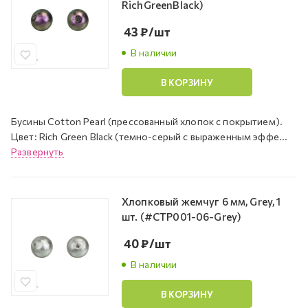
RichGreenBlack)
43
₽
/шт
В наличии
В КОРЗИНУ
Бусины Cotton Pearl (прессованный хлопок с покрытием).
Цвет: Rich Green Black (темно-серый с выраженным эффе...
Развернуть
Хлопковый жемчуг 6 мм, Grey, 1
шт. (#CTP001-06-Grey)
40
₽
/шт
В наличии
В КОРЗИНУ