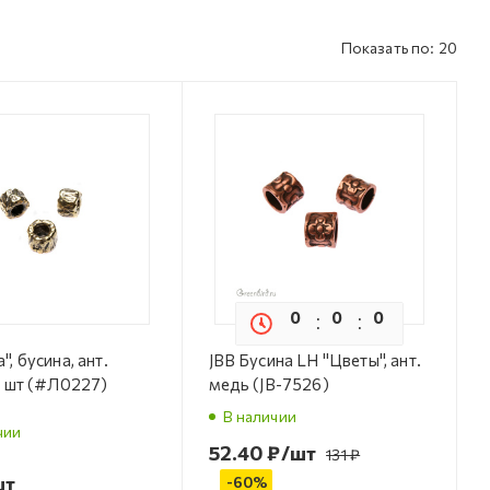
Показать по: 20
0
0
0
0
", бусина, ант.
JBB Бусина LH "Цветы", ант.
1 шт (#Л0227)
медь (JB-7526)
В наличии
чии
52.40
₽
/шт
131
₽
шт
-
60
%