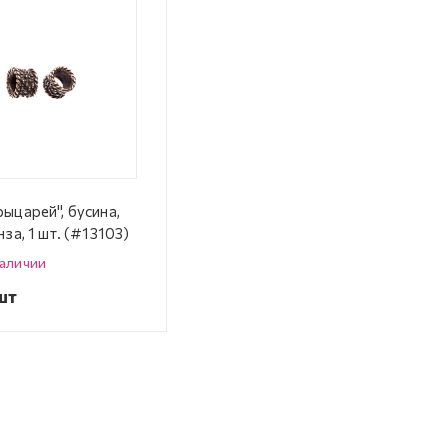
ыцарей", бусина,
нза, 1 шт. (#13103)
наличии
шт