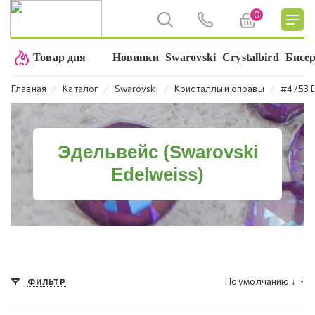
0
Товар дня
Новинки
Swarovski
Crystalbird
Бисе
⁄
⁄
⁄
⁄
Главная
Каталог
Swarovski
Кристаллы и оправы
#4753 E
Эдельвейс (Swarovski
Edelweiss)
По умолчанию
↓
ФИЛЬТР