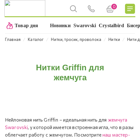
0
Товар дня
Новинки
Swarovski
Crystalbird
Бисе
⁄
⁄
⁄
⁄
Главная
Каталог
Нитки, тросик, проволока
Нитки
Нити 
Нитки Griffin для
жемчуга
Нейлоновая нить Griffin – идеальная нить для
жемчуга
Swarovski
, у которой имеется встроенная игла, что в разы
облегчает работу с жемчугом. Посмотрите
наш мастер-