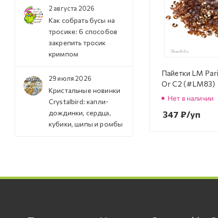
2 августа 2026
Как собрать бусы на
тросике: 6 способов
закрепить тросик
кримпом
Пайетки LM Pari
29 июля 2026
Or C2 (#LM83)
Кристальные новинки
Нет в наличии
Crystalbird: капли-
дождинки, сердца,
347
₽
/уп
кубики, шипы и ромбы