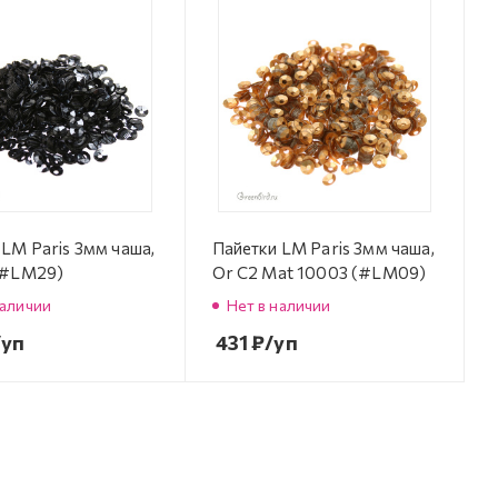
 LM Paris 3мм чаша,
Пайетки LM Paris 3мм чаша,
(#LM29)
Or C2 Mat 10003 (#LM09)
наличии
Нет в наличии
/уп
431
₽
/уп