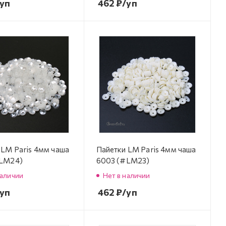
/уп
462
₽
/уп
 LM Paris 4мм чаша
Пайетки LM Paris 4мм чаша
#LM24)
6003 (#LM23)
наличии
Нет в наличии
/уп
462
₽
/уп