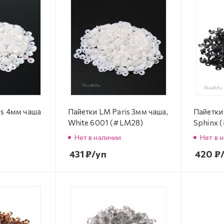
is 4мм чаша
Пайетки LM Paris 3мм чаша,
Пайетки
White 6001 (#LM28)
Sphinx 
Нет в наличии
Нет в 
431
₽
/уп
420
₽