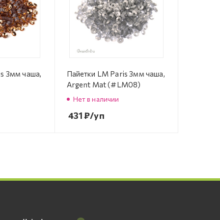
s 3мм чаша,
Пайетки LM Paris 3мм чаша,
Argent Mat (#LM08)
Нет в наличии
431
₽
/уп