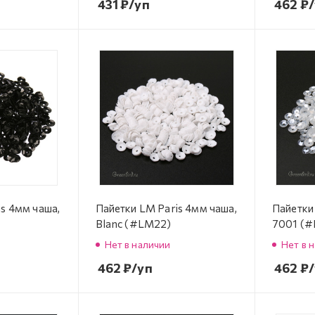
431
₽
/уп
462
₽
is 4мм чаша,
Пайетки LM Paris 4мм чаша,
Пайетки
Blanc (#LM22)
7001 (
Нет в наличии
Нет в 
462
₽
/уп
462
₽