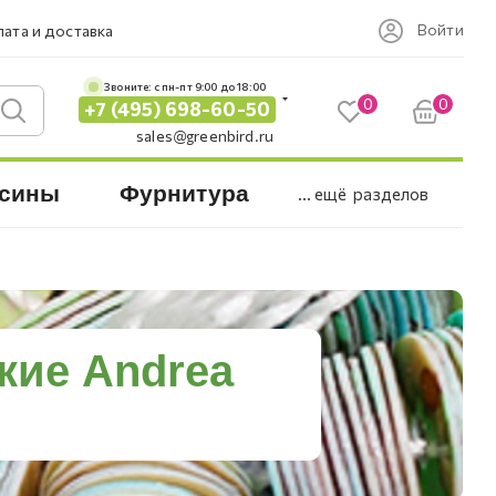
Войти
ата и доставка
Звоните: c пн-пт 9:00 до 18:00
0
0
+7 (495) 698-60-50
sales@greenbird.ru
сины
Фурнитура
... ещё
разделов
кие Andrea