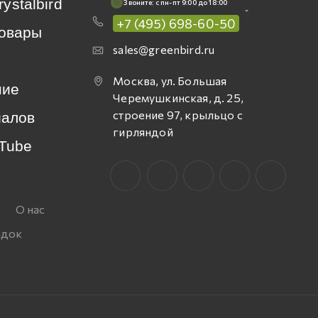
rystalbird
Звоните: c пн-пт 9:00 до 18:00
+7 (495) 698-60-50
овары
sales@greenbird.ru
Москва, ул. Большая
ние
Черемушкинская, д. 25,
строение 97, крыльцо с
иалов
гирляндой
Tube
О нас
идок