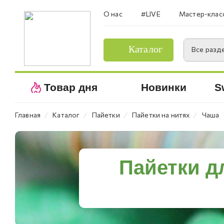
О нас
#LIVE
Мастер-клас
Каталог
Все разд
Товар дня
Новинки
S
⁄
⁄
⁄
⁄
Главная
Каталог
Пайетки
Пайетки на нитях
Чаша
Пайетки д