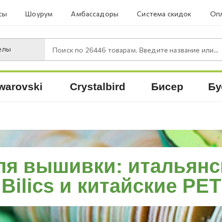
сы
Шоурум
Амбассадоры
Система скидок
Опл
елы
Поиск по
26446
товарам. Введите название или артикул.
warovski
Crystalbird
Бисер
Бу
ля вышивки: итальянс
Bilics и китайские PET