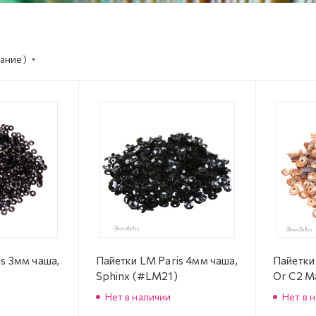
ание)
s 3мм чаша,
Пайетки LM Paris 4мм чаша,
Пайетки
Sphinx (#LM21)
Or C2 M
Нет в наличии
Нет в 