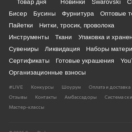
Товар дня
Новинки
Swarovski
C
Бисер
Бусины
Фурнитура
Оптовые т
Пайетки
Нитки, тросик, проволока
Инструменты
Ткани
Упаковка и хране
Сувениры
Ликвидация
Наборы матер
Сертификаты
Готовые украшения
You
Организационные взносы
#LIVE
Конкурсы
Шоурум
Оплата и доставка
Отзывы
Контакты
Амбассадоры
Система ск
Мастер-классы