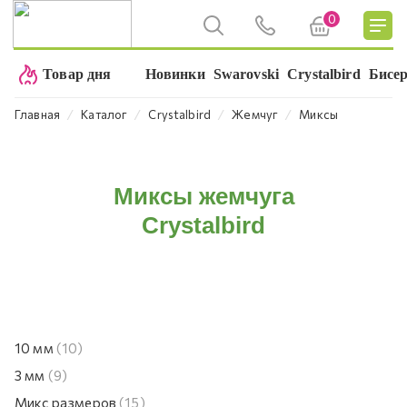
0
Товар дня
Новинки
Swarovski
Crystalbird
Бисе
⁄
⁄
⁄
⁄
Главная
Каталог
Crystalbird
Жемчуг
Миксы
Миксы жемчуга
Crystalbird
10 мм
(10)
3 мм
(9)
Микс размеров
(15)