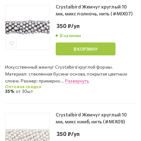
Crystalbird Жемчуг круглый 10
мм, микс полночь, нить (#MIX07)
350
₽
/уп
В наличии
В КОРЗИНУ
Искусственный жемчуг Crystalbird круглой формы.
Материал: стеклянная бусина-основа, покрытая цветным
слоем. Размер: примерно...
Развернуть
Оптовая скидка
35%
от 30шт
Crystalbird Жемчуг круглый 10
мм, микс нимб, нить (#MIX09)
350
₽
/уп