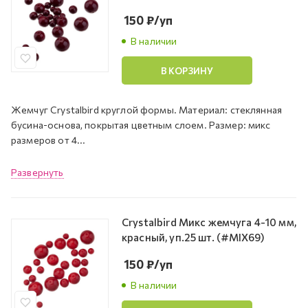
150
₽
/уп
В наличии
В КОРЗИНУ
Жемчуг Crystalbird круглой формы. Материал: стеклянная
бусина-основа, покрытая цветным слоем. Размер: микс
размеров от 4...
Развернуть
Crystalbird Микс жемчуга 4-10 мм,
красный, уп.25 шт. (#MIX69)
150
₽
/уп
В наличии