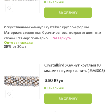
В наличии
В КОРЗИНУ
Искусственный жемчуг Crystalbird круглой формы.
Материал: стеклянная бусина-основа, покрытая цветным
слоем. Размер: примерно...
Развернуть
Оптовая скидка
35%
от 30шт
Crystalbird Жемчуг круглый 10
мм, микс сумерки, нить (#MIX05)
350
₽
/уп
В наличии
В КОРЗИНУ