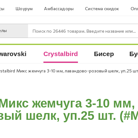
сы
Шоурум
Амбассадоры
Система скидок
Опл
елы
Поиск по
26446
товарам. Введите название или артикул.
warovski
Crystalbird
Бисер
Бу
ystalbird Микс жемчуга 3-10 мм, лавандово-розовый шелк, уп.25 ш
 Микс жемчуга 3-10 мм
ый шелк, уп.25 шт. (#