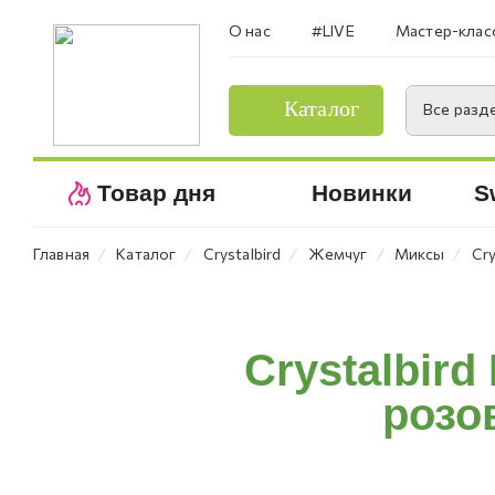
О нас
#LIVE
Мастер-клас
Каталог
Все разд
Товар дня
Новинки
S
⁄
⁄
⁄
⁄
⁄
Главная
Каталог
Crystalbird
Жемчуг
Миксы
Cr
Crystalbird
розов