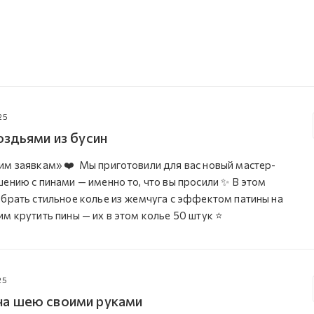
25
оздьями из бусин
им заявкам» ❤️ Мы приготовили для вас новый мастер-
ению с пинами — именно то, что вы просили ✨ В этом
обрать стильное колье из жемчуга с эффектом патины на
м крутить пины — их в этом колье 50 штук ⭐️
25
а шею своими руками