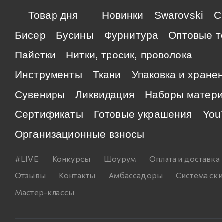
Товар дня
Новинки
Swarovski
C
Бисер
Бусины
Фурнитура
Оптовые т
Пайетки
Нитки, тросик, проволока
Инструменты
Ткани
Упаковка и хране
Сувениры
Ликвидация
Наборы матер
Сертификаты
Готовые украшения
You
Организационные взносы
#LIVE
Конкурсы
Шоурум
Оплата и доставка
Отзывы
Контакты
Амбассадоры
Система ск
Мастер-классы