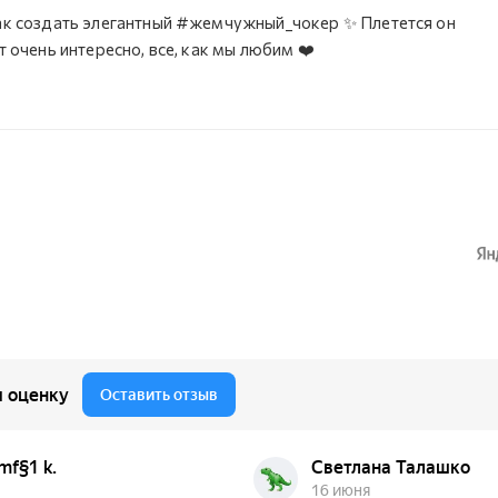
как создать элегантный #жемчужный_чокер ✨ Плетется он
т очень интересно, все, как мы любим ❤️