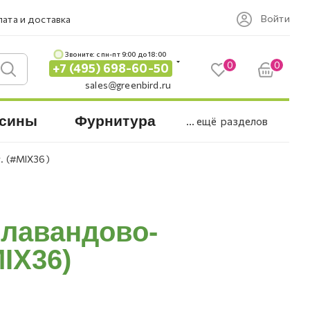
Войти
ата и доставка
Звоните: c пн-пт 9:00 до 18:00
0
0
+7 (495) 698-60-50
sales@greenbird.ru
сины
Фурнитура
... ещё
разделов
т. (#MIX36)
, лавандово-
MIX36)