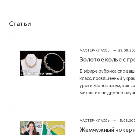
Статьи
МАСТЕР-КЛАССЫ
—
29.08.20
Золотое колье с гр
В эфире рубрика «по ваш
класс, посвящённый украш
уроке мы покажем, как с
металле и подробно научи
МАСТЕР-КЛАССЫ
—
15.08.20
Жемчужный чокер н