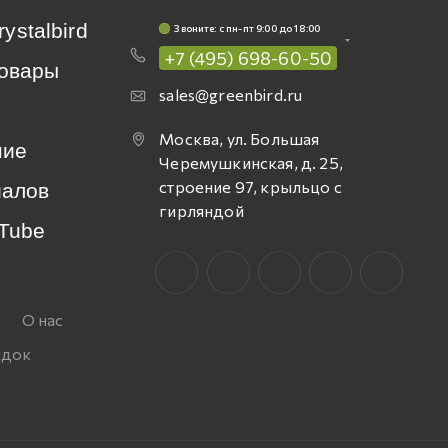
rystalbird
Звоните: c пн-пт 9:00 до 18:00
+7 (495) 698-60-50
овары
sales@greenbird.ru
Москва, ул. Большая
ние
Черемушкинская, д. 25,
строение 97, крыльцо с
иалов
гирляндой
Tube
О нас
идок