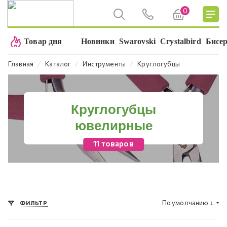
0
Товар дня
Новинки
Swarovski
Crystalbird
Бисе
⁄
⁄
⁄
Главная
Каталог
Инструменты
Круглогубцы
Круглогубцы
ювелирные
11 товаров
По умолчанию
↓
ФИЛЬТР