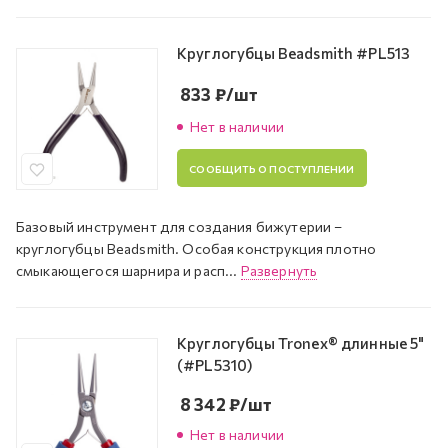
Круглогубцы Beadsmith #PL513
833
₽
/шт
Нет в наличии
СООБЩИТЬ О ПОСТУПЛЕНИИ
Базовый инструмент для создания бижутерии –
круглогубцы Beadsmith. Особая конструкция плотно
смыкающегося шарнира и расп...
Развернуть
Круглогубцы Tronex® длинные 5"
(#PL5310)
8 342
₽
/шт
Нет в наличии