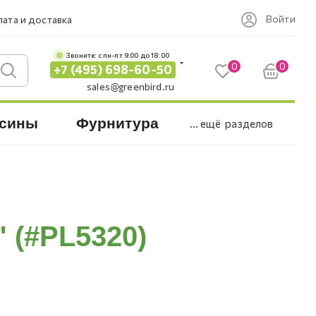
Войти
ата и доставка
Звоните: c пн-пт 9:00 до 18:00
0
0
+7 (495) 698-60-50
sales@greenbird.ru
сины
Фурнитура
... ещё
разделов
 (#PL5320)