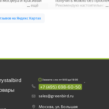
rystalbird
Звоните: c пн-пт 9:00 до 18:00
+7 (495) 698-60-50
овары
sales@greenbird.ru
Москва, ул. Большая