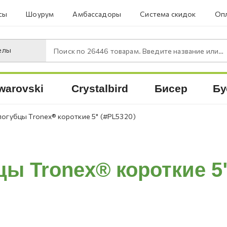
сы
Шоурум
Амбассадоры
Система скидок
Опл
елы
Поиск по
26446
товарам. Введите название или артикул.
warovski
Crystalbird
Бисер
Бу
логубцы Tronex® короткие 5" (#PL5320)
цы Tronex® короткие 5"