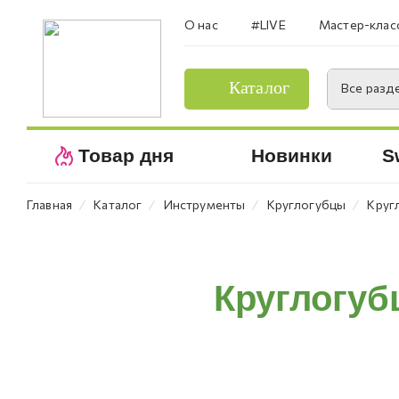
О нас
#LIVE
Мастер-клас
Каталог
Все разд
Товар дня
Новинки
S
⁄
⁄
⁄
⁄
Главная
Каталог
Инструменты
Круглогубцы
Круг
Круглогуб