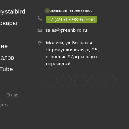
rystalbird
Звоните: c пн-пт 9:00 до 18:00
+7 (495) 698-60-50
овары
sales@greenbird.ru
Москва, ул. Большая
ние
Черемушкинская, д. 25,
строение 97, крыльцо с
иалов
гирляндой
Tube
О нас
идок