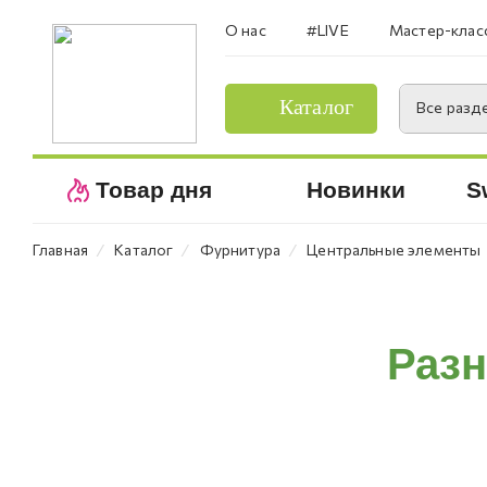
О нас
#LIVE
Мастер-клас
Каталог
Все разд
Товар дня
Новинки
S
⁄
⁄
⁄
Главная
Каталог
Фурнитура
Центральные элементы
Раз