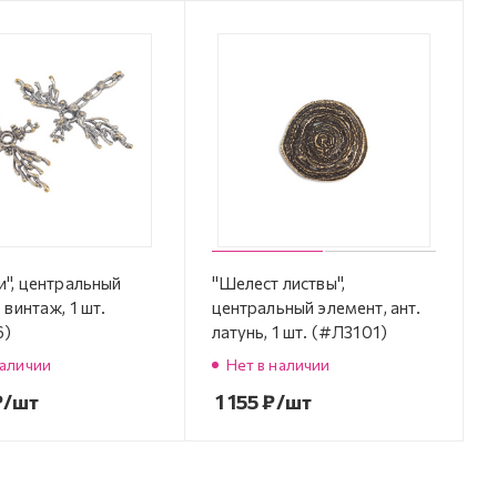
и", центральный
"Шелест листвы",
 винтаж, 1 шт.
центральный элемент, ант.
6)
латунь, 1 шт. (#Л3101)
наличии
Нет в наличии
₽
/шт
1 155
₽
/шт