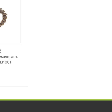
,
мент, ант.
#Л3108)