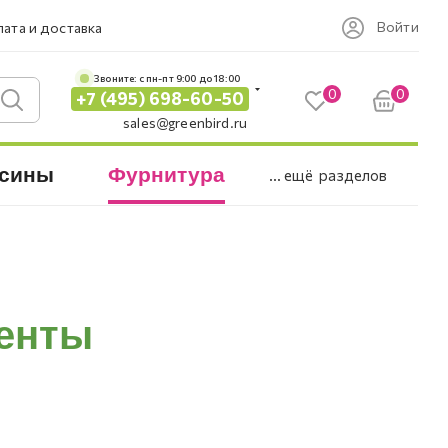
Войти
ата и доставка
Звоните: c пн-пт 9:00 до 18:00
0
0
+7 (495) 698-60-50
sales@greenbird.ru
сины
Фурнитура
... ещё
разделов
енты