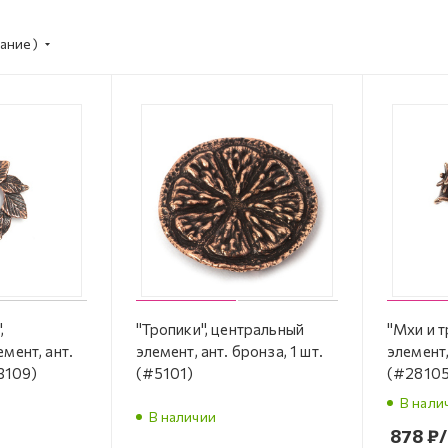
ание)
,
"Тропики", центральный
"Мхи и т
мент, ант.
элемент, ант. бронза, 1 шт.
элемент,
#3109)
(#5101)
(#28105
В нали
В наличии
878
₽