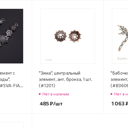
емент с
"Зима", центральный
"Бабочк
зды",
элемент, ант. бронза, 1 шт.
элемент,
 (#SVA-FIAN-
(#1201)
(#В360
Нет в наличии
Нет в 
485
₽
/шт
1 063