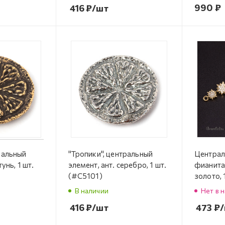
990 ₽
416
₽
/шт
ральный
"Тропики", центральный
Централ
унь, 1 шт.
элемент, ант. серебро, 1 шт.
фианита
(#С5101)
золото, 
1110G)
В наличии
Нет в 
416
₽
/шт
473
₽