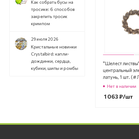
Как собрать бусы на
тросике: 6 способов
закрепить тросик
кримпом
29 июля 2026
Кристальные новинки
Crystalbird: капли-
дождинки, сердца,
"Шелест листвы"
кубики, шипы и ромбы
центральный эле
латунь, 1 шт. (
Нет в наличии
1 063
₽
/шт