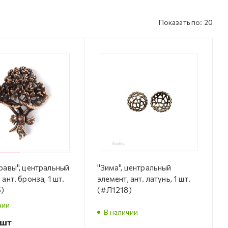
Показать по: 20
равы", центральный
"Зима", центральный
 ант. бронза, 1 шт.
элемент, ант. латунь, 1 шт.
)
(#Л1218)
чии
В наличии
/шт