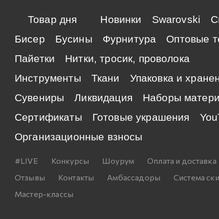
Товар дня
Новинки
Swarovski
C
Бисер
Бусины
Фурнитура
Оптовые т
Пайетки
Нитки, тросик, проволока
Инструменты
Ткани
Упаковка и хране
Сувениры
Ликвидация
Наборы матер
Сертификаты
Готовые украшения
You
Организационные взносы
#LIVE
Конкурсы
Шоурум
Оплата и доставка
Отзывы
Контакты
Амбассадоры
Система ск
Мастер-классы