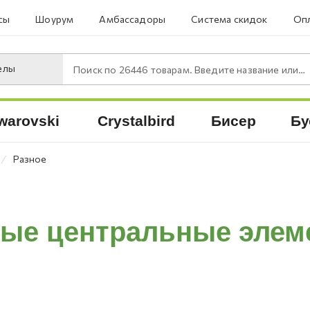
сы
Шоурум
Амбассадоры
Система скидок
Опл
елы
Поиск по
26446
товарам. Введите название или артикул.
warovski
Crystalbird
Бисер
Бу
⁄
Разное
ные центральные элем