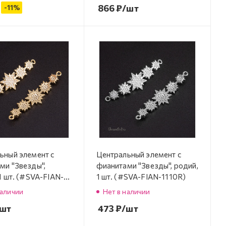
866
₽
/шт
-
11
%
ьный элемент с
Центральный элемент с
ми "Звезды",
фианитами "Звезды", родий,
1 шт. (#SVA-FIAN-
1 шт. (#SVA-FIAN-1110R)
наличии
Нет в наличии
/шт
473
₽
/шт