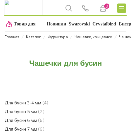
0
Товар дня
Новинки
Swarovski
Crystalbird
Бисе
⁄
⁄
⁄
⁄
Главная
Каталог
Фурнитура
Чашечки, концевики
Чашеч
Чашечки для бусин
Для бусин 3-4 мм
(4)
Для бусин 5 мм
(2)
Для бусин 6 мм
(6)
Для бусин 7 мм
(6)