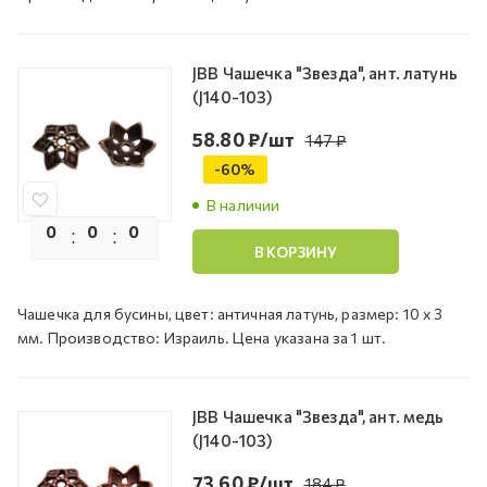
JBB Чашечка "Звезда", ант. латунь
(J140-103)
58.80
₽
/шт
147
₽
-
60
%
В наличии
0
0
0
0
В КОРЗИНУ
Чашечка для бусины, цвет: античная латунь, размер: 10 х 3
мм. Производство: Израиль. Цена указана за 1 шт.
JBB Чашечка "Звезда", ант. медь
(J140-103)
73.60
₽
/шт
184
₽