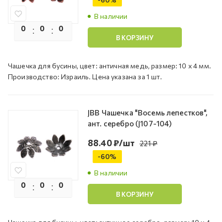
В наличии
0
0
0
0
В КОРЗИНУ
Чашечка для бусины, цвет: античная медь, размер: 10 х 4 мм.
Производство: Израиль. Цена указана за 1 шт.
JBB Чашечка "Восемь лепестков",
ант. серебро (J107-104)
88.40
₽
/шт
221
₽
-
60
%
В наличии
0
0
0
0
В КОРЗИНУ