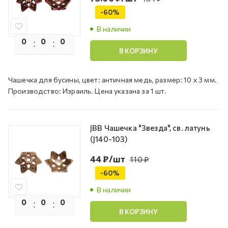
-
60
%
В наличии
0
0
0
0
В КОРЗИНУ
Чашечка для бусины, цвет: античная медь, размер: 10 х 3 мм.
Производство: Израиль. Цена указана за 1 шт.
JBB Чашечка "Звезда", св. латунь
(J140-103)
44
₽
/шт
110
₽
-
60
%
В наличии
0
0
0
0
В КОРЗИНУ