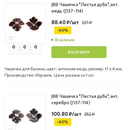
JBB Чашечка "Листья дуба", ант.
медь (J137-114)
88.40
₽
/шт
221
₽
-
60
%
В наличии
0
0
0
0
В КОРЗИНУ
Чашечка для бусины, цвет: античная медь, размер: 11 х 4 мм.
Производство: Израиль. Цена указана за 1 шт.
JBB Чашечка "Листья дуба", ант.
серебро (J137-114)
100.80
₽
/шт
252
₽
-
60
%