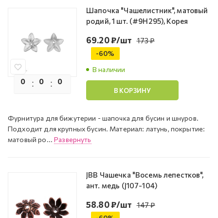
Шапочка "Чашелистник", матовый
родий, 1 шт. (#9H295), Корея
69.20
₽
/шт
173
₽
-
60
%
В наличии
0
0
0
0
В КОРЗИНУ
Фурнитура для бижутерии - шапочка для бусин и шнуров.
Подходит для крупных бусин. Материал: латунь, покрытие:
матовый ро...
Развернуть
JBB Чашечка "Восемь лепестков",
ант. медь (J107-104)
58.80
₽
/шт
147
₽
-
60
%