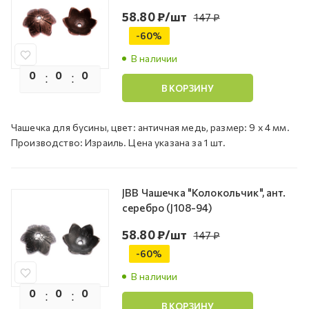
58.80
₽
/шт
147
₽
-
60
%
В наличии
0
0
0
0
В КОРЗИНУ
Чашечка для бусины, цвет: античная медь, размер: 9 х 4 мм.
Производство: Израиль. Цена указана за 1 шт.
JBB Чашечка "Колокольчик", ант.
серебро (J108-94)
58.80
₽
/шт
147
₽
-
60
%
В наличии
0
0
0
0
В КОРЗИНУ