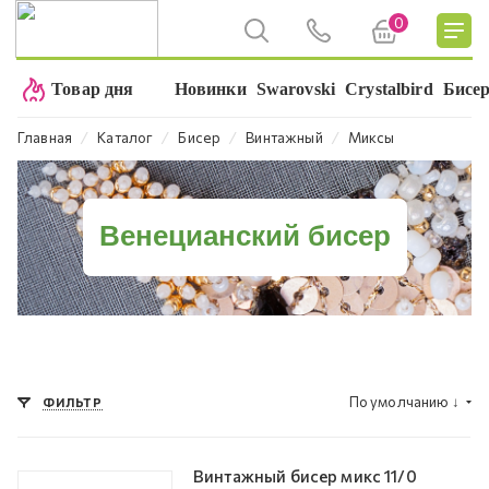
0
Товар дня
Новинки
Swarovski
Crystalbird
Бисе
⁄
⁄
⁄
⁄
Главная
Каталог
Бисер
Винтажный
Миксы
Венецианский бисер
По умолчанию
↓
ФИЛЬТР
Винтажный бисер микс 11/0