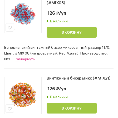
(#MIX08)
126
₽
/уп
В наличии
В КОРЗИНУ
Венецианский винтажный бисер миксованный, размер 11/0.
Цвет: #MIX08 (непрозрачный, Red Azure). Производство:
Ита...
Развернуть
Винтажный бисер микс (#MIX21)
126
₽
/уп
В наличии
В КОРЗИНУ