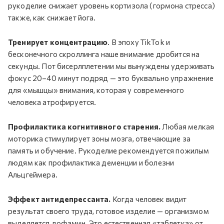
рукоделие снижает уровень кортизола (гормона стресса)
также, как снижает йога.
Тренирует концентрацию
. В эпоху TikTok и
бесконечного скроллинга наше внимание дробится на
секунды. Пот бисерлплетении мы вынуждены удерживать
фокус 20–40 минут подряд — это буквально упражнение
для «мышцы» внимания, которая у современного
человека атрофируется.
Профилактика когнитивного старения.
Любая мелкая
моторика стимулирует зоны мозга, отвечающие за
память и обучение. Рукоделие рекомендуется пожилым
людям как профилактика деменции и болезни
Альцгеймера.
Эффект антидепрессанта.
Когда человек видит
результат своего труда, готовое изделие — организмом
выделяется дофамин. Это естественная «таблетка» от