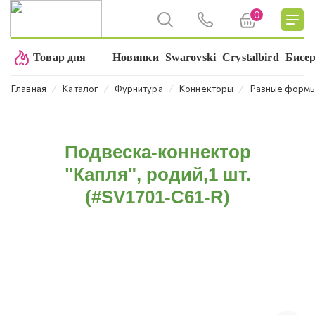
0
Товар дня
Новинки
Swarovski
Crystalbird
Бисе
⁄
⁄
⁄
⁄
Главная
Каталог
Фурнитура
Коннекторы
Разные форм
Подвеска-коннектор
"Капля", родий,1 шт.
(#SV1701-C61-R)