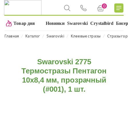
0
Товар дня
Новинки
Swarovski
Crystalbird
Бисе
⁄
⁄
⁄
⁄
Главная
Каталог
Swarovski
Клеевые стразы
Стразы гор
Swarovski 2775
Термостразы Пентагон
10x8,4 мм, прозрачный
(#001), 1 шт.