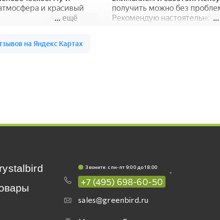
rystalbird
Звоните: c пн-пт 9:00 до 18:00
+7 (495) 698-60-50
овары
sales@greenbird.ru