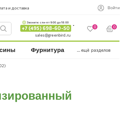
Войти
ата и доставка
Звоните: c пн-пт 9:00 до 18:00
0
0
+7 (495) 698-60-50
sales@greenbird.ru
сины
Фурнитура
... ещё
разделов
02)
лизированный