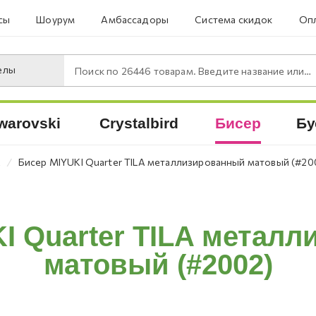
сы
Шоурум
Амбассадоры
Система скидок
Опл
елы
Поиск по
26446
товарам. Введите название или артикул.
warovski
Crystalbird
Бисер
Бу
⁄
A
Бисер MIYUKI Quarter TILA металлизированный матовый (#20
I Quarter TILA метал
матовый (#2002)