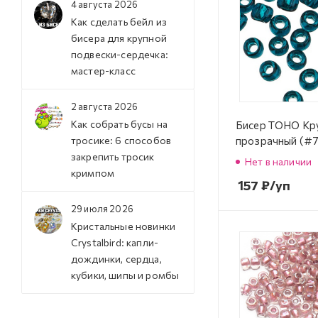
4 августа 2026
Как сделать бейл из
бисера для крупной
подвески-сердечка:
мастер-класс
2 августа 2026
Как собрать бусы на
Бисер TOHO Кр
прозрачный (#
тросике: 6 способов
закрепить тросик
Нет в наличии
кримпом
157
₽
/уп
29 июля 2026
Кристальные новинки
Crystalbird: капли-
дождинки, сердца,
кубики, шипы и ромбы