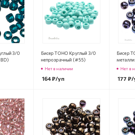
углый 3/0
Бисер TOHO Круглый 3/0
Бисер T
7BD)
непрозрачный (#55)
металли
Нет в наличии
Нет в 
164
₽
/уп
177
₽
/