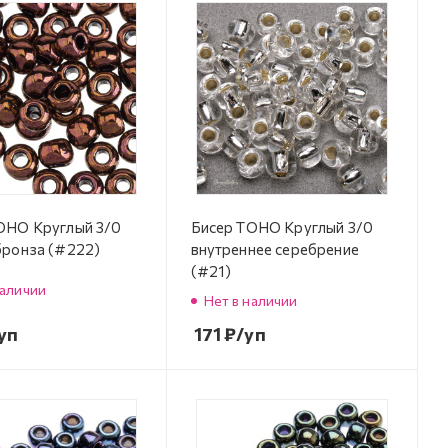
OHO Круглый 3/0
Бисер TOHO Круглый 3/0
бронза (#222)
внутреннее серебрение
(#21)
наличии
Нет в наличии
уп
171
₽
/уп