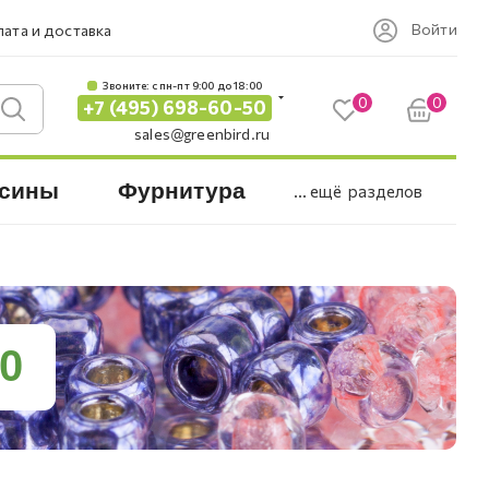
Войти
ата и доставка
Звоните: c пн-пт 9:00 до 18:00
0
0
+7 (495) 698-60-50
sales@greenbird.ru
сины
Фурнитура
... ещё
разделов
0