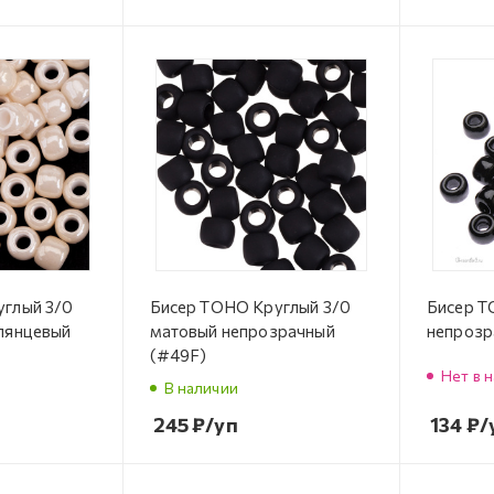
углый 3/0
Бисер TOHO Круглый 3/0
Бисер T
лянцевый
матовый непрозрачный
непрозр
(#49F)
Нет в 
В наличии
245
₽
/уп
134
₽
/