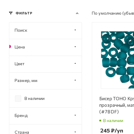
По умолчанию
(убыв
ФИЛЬТР
Поиск
Цена
Цвет
Размер, мм
Бисер TOHO Кр
В наличии
прозрачный, ма
(#7BDF)
Бренд
В наличии
245
₽
/уп
Страна