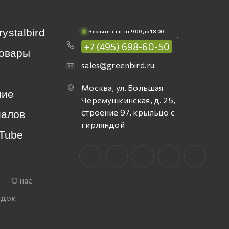
rystalbird
Звоните: c пн-пт 9:00 до 18:00
+7 (495) 698-60-50
овары
sales@greenbird.ru
Москва, ул. Большая
ние
Черемушкинская, д. 25,
строение 97, крыльцо с
иалов
гирляндой
Tube
О нас
идок