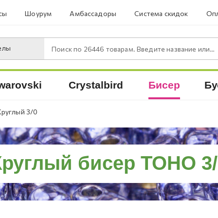
сы
Шоурум
Амбассадоры
Система скидок
Опл
елы
Поиск по
26446
товарам. Введите название или артикул.
warovski
Crystalbird
Бисер
Бу
Круглый 3/0
Круглый бисер TOHO 3/