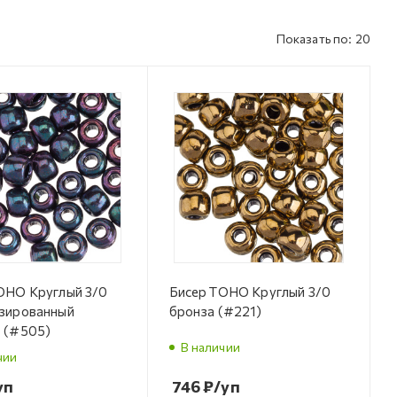
Показать по: 20
OHO Круглый 3/0
Бисер TOHO Круглый 3/0
зированный
бронза (#221)
 (#505)
В наличии
чии
уп
746
₽
/уп