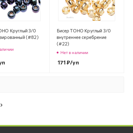
OHO Круглый 3/0
Бисер TOHO Круглый 3/0
зированный (#82)
внутреннее серебрение
(#22)
наличии
Нет в наличии
уп
171
₽
/уп