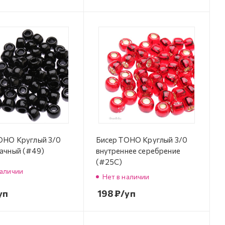
OHO Круглый 3/0
Бисер TOHO Круглый 3/0
ачный (#49)
внутреннее серебрение
(#25C)
наличии
Нет в наличии
уп
198
₽
/уп