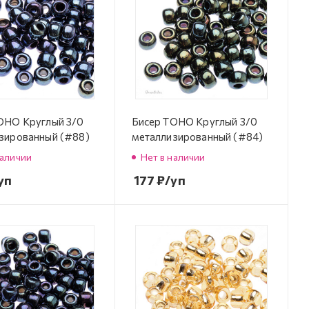
OHO Круглый 3/0
Бисер TOHO Круглый 3/0
зированный (#88)
металлизированный (#84)
наличии
Нет в наличии
уп
177
₽
/уп