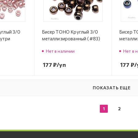
углый 3/0
Бисер TOHO Круглый 3/0
Бисер T
утри
металлизированный (#83)
металли
Нет в наличии
Нет в 
177
₽
/уп
177
₽
/
ПОКАЗАТЬ ЕЩЕ
1
2