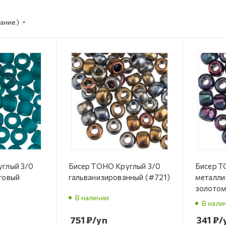
ание)
углый 3/0
Бисер TOHO Круглый 3/0
Бисер T
товый
гальванизированный (#721)
металли
золотом
В наличии
В нали
751
₽
/уп
341
₽
/