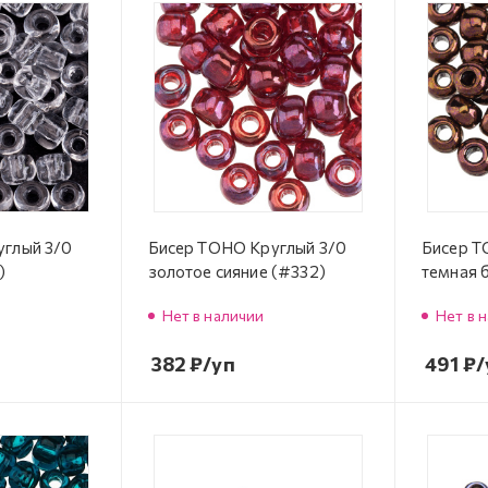
углый 3/0
Бисер TOHO Круглый 3/0
Бисер T
)
золотое сияние (#332)
темная 
Нет в наличии
Нет в 
382
₽
/уп
491
₽
/