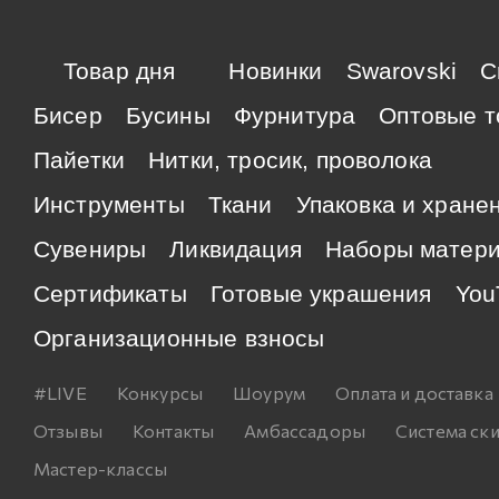
Товар дня
Новинки
Swarovski
C
Бисер
Бусины
Фурнитура
Оптовые т
Пайетки
Нитки, тросик, проволока
Инструменты
Ткани
Упаковка и хране
Сувениры
Ликвидация
Наборы матер
Сертификаты
Готовые украшения
You
Организационные взносы
#LIVE
Конкурсы
Шоурум
Оплата и доставка
Отзывы
Контакты
Амбассадоры
Система ск
Мастер-классы