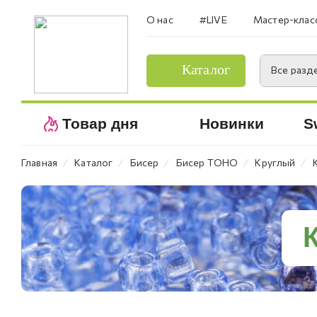
О нас
#LIVE
Мастер-клас
Каталог
Все разд
Товар дня
Новинки
S
⁄
⁄
⁄
⁄
⁄
Главная
Каталог
Бисер
Бисер TOHO
Круглый