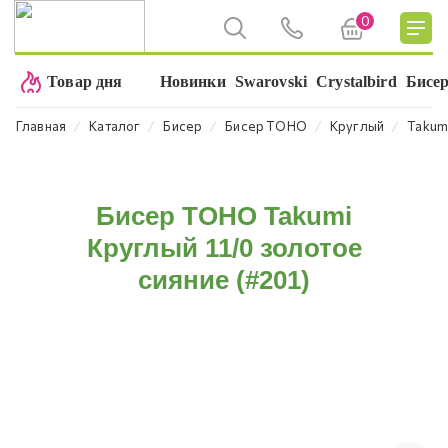
0
Товар дня
Новинки
Swarovski
Crystalbird
Бисе
⁄
⁄
⁄
⁄
⁄
Главная
Каталог
Бисер
Бисер TOHO
Круглый
Takumi
Бисер TOHO Takumi
Круглый 11/0 золотое
сияние (#201)