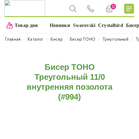
0
Товар дня
Новинки
Swarovski
Crystalbird
Бисе
⁄
⁄
⁄
⁄
⁄
Главная
Каталог
Бисер
Бисер TOHO
Треугольный
Т
Бисер TOHO
Треугольный 11/0
внутренняя позолота
(#994)