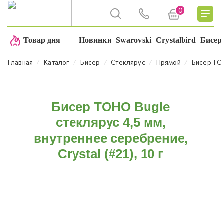
0
Товар дня
Новинки
Swarovski
Crystalbird
Бисе
⁄
⁄
⁄
⁄
⁄
Главная
Каталог
Бисер
Cтеклярус
Прямой
Бисер TOH
Бисер TOHO Bugle
стеклярус 4,5 мм,
внутреннее серебрение,
Crystal (#21), 10 г