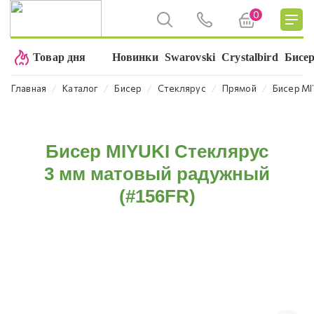
0
Товар дня
Новинки
Swarovski
Crystalbird
Бисе
⁄
⁄
⁄
⁄
⁄
Главная
Каталог
Бисер
Cтеклярус
Прямой
Бисер MI
Бисер MIYUKI Стеклярус
3 мм матовый радужный
(#156FR)