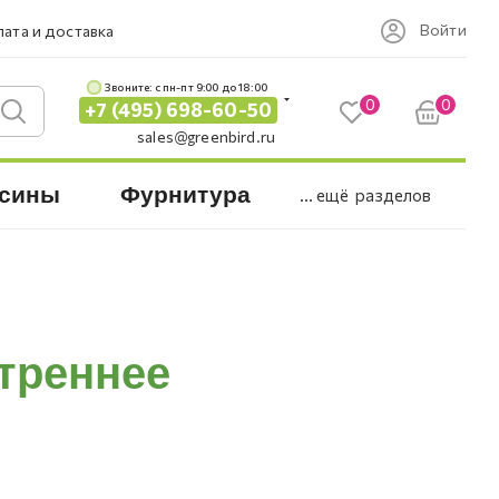
Войти
ата и доставка
Звоните: c пн-пт 9:00 до 18:00
0
0
+7 (495) 698-60-50
sales@greenbird.ru
сины
Фурнитура
... ещё
разделов
треннее