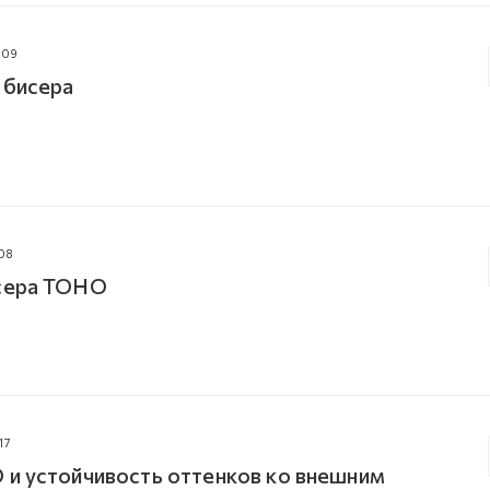
009
 бисера
08
исера TOHO
17
 и устойчивость оттенков ко внешним