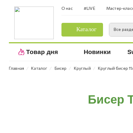
О нас
#LIVE
Мастер-клас
Каталог
Все разд
Товар дня
Новинки
S
⁄
⁄
⁄
⁄
Главная
Каталог
Бисер
Круглый
Круглый бисер 11
Бисер 