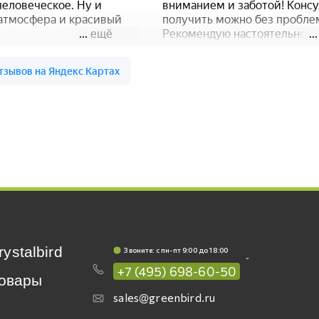
rystalbird
Звоните: c пн-пт 9:00 до 18:00
+7 (495) 698-60-50
овары
sales@greenbird.ru