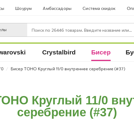
сы
Шоурум
Амбассадоры
Система скидок
Опл
елы
Поиск по
26446
товарам. Введите название или артикул.
warovski
Crystalbird
Бисер
Бу
⁄
/0
Бисер TOHO Круглый 11/0 внутреннее серебрение (#37)
TOHO Круглый 11/0 вну
серебрение (#37)