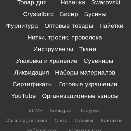
Товар дня
Новинки
Swarovski
Crystalbird
Бисер
Бусины
Фурнитура
Оптовые товары
Пайетки
Нитки, тросик, проволока
Инструменты
Ткани
Упаковка и хранение
Сувениры
Ликвидация
Наборы материалов
Сертификаты
Готовые украшения
YouTube
Организационные взносы
#LIVE
Конкурсы
Шоурум
Оплата и доставка
О нас
Отзывы
Контакты
Амбассадоры
Система скидок