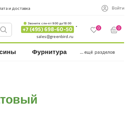
Войти
ата и доставка
Звоните: c пн-пт 9:00 до 18:00
0
0
+7 (495) 698-60-50
sales@greenbird.ru
сины
Фурнитура
... ещё
разделов
атовый