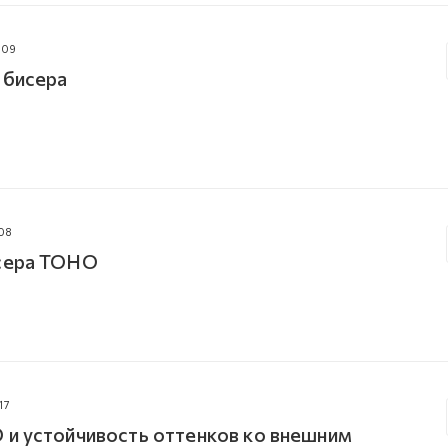
009
 бисера
08
исера TOHO
17
 и устойчивость оттенков ко внешним