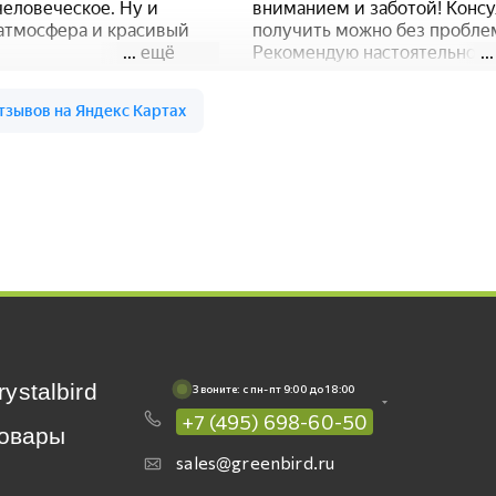
rystalbird
Звоните: c пн-пт 9:00 до 18:00
+7 (495) 698-60-50
овары
sales@greenbird.ru