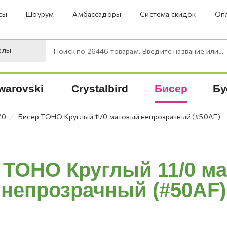
сы
Шоурум
Амбассадоры
Система скидок
Опл
елы
Поиск по
26446
товарам. Введите название или артикул.
warovski
Crystalbird
Бисер
Бу
⁄
/0
Бисер TOHO Круглый 11/0 матовый непрозрачный (#50AF)
 TOHO Круглый 11/0 м
непрозрачный (#50AF)