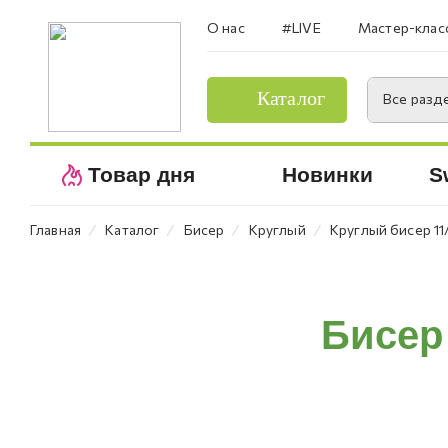
О нас
#LIVE
Мастер-клас
Каталог
Все разд
Товар дня
Новинки
S
⁄
⁄
⁄
⁄
Главная
Каталог
Бисер
Круглый
Круглый бисер 11
Бисер