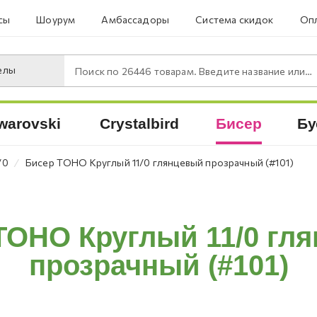
сы
Шоурум
Амбассадоры
Система скидок
Опл
елы
Поиск по
26446
товарам. Введите название или артикул.
warovski
Crystalbird
Бисер
Бу
⁄
/0
Бисер TOHO Круглый 11/0 глянцевый прозрачный (#101)
TOHO Круглый 11/0 гл
прозрачный (#101)