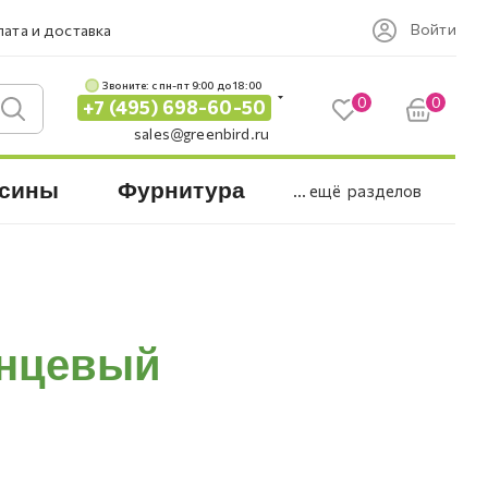
Войти
ата и доставка
Звоните: c пн-пт 9:00 до 18:00
0
0
+7 (495) 698-60-50
sales@greenbird.ru
сины
Фурнитура
... ещё
разделов
янцевый