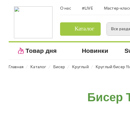
О нас
#LIVE
Мастер-клас
Каталог
Все разд
Товар дня
Новинки
S
⁄
⁄
⁄
⁄
Главная
Каталог
Бисер
Круглый
Круглый бисер 11
Бисер 