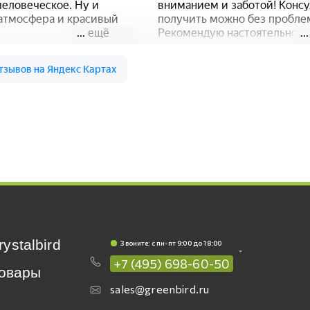
rystalbird
Звоните: c пн-пт 9:00 до 18:00
+7 (495) 698-60-50
овары
sales@greenbird.ru