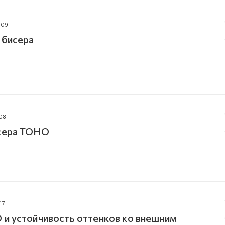
009
 бисера
08
исера TOHO
17
 и устойчивость оттенков ко внешним