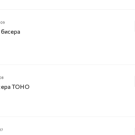
009
 бисера
08
исера TOHO
17