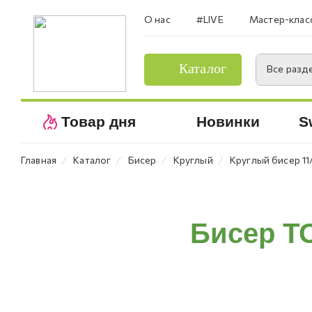
О нас
#LIVE
Мастер-клас
Каталог
Все разд
Товар дня
Новинки
S
⁄
⁄
⁄
⁄
Главная
Каталог
Бисер
Круглый
Круглый бисер 11
Бисер T