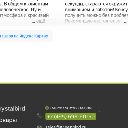
rystalbird
Звоните: c пн-пт 9:00 до 18:00
+7 (495) 698-60-50
овары
sales@greenbird.ru