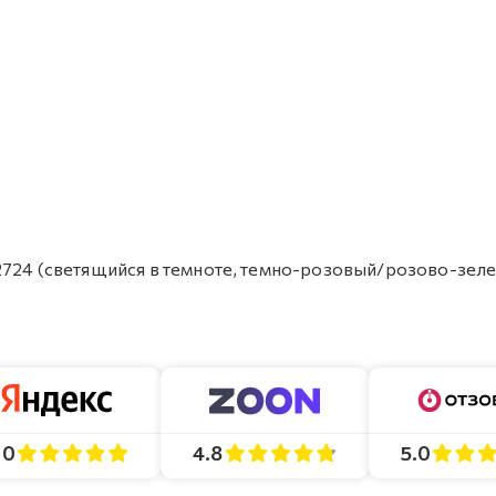
2724 (светящийся в темноте, темно-розовый/розово-зеле
4.8
5.0
.0