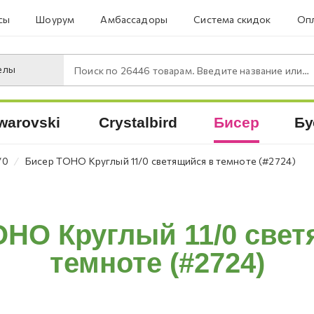
сы
Шоурум
Амбассадоры
Система скидок
Опл
елы
Поиск по
26446
товарам. Введите название или артикул.
warovski
Crystalbird
Бисер
Бу
⁄
/0
Бисер TOHO Круглый 11/0 светящийся в темноте (#2724)
OHO Круглый 11/0 свет
темноте (#2724)