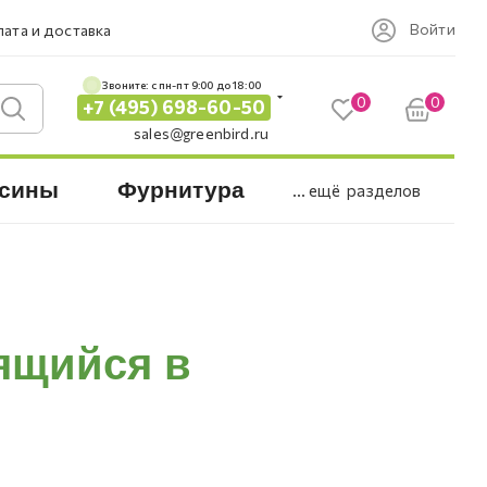
Войти
ата и доставка
Звоните: c пн-пт 9:00 до 18:00
0
0
+7 (495) 698-60-50
sales@greenbird.ru
сины
Фурнитура
... ещё
разделов
ящийся в