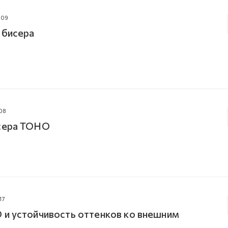
009
 бисера
08
исера TOHO
17
 и устойчивость оттенков ко внешним