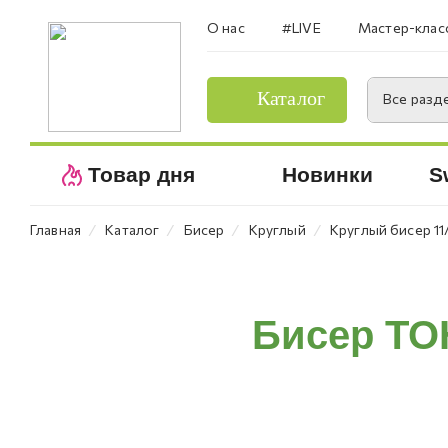
О нас
#LIVE
Мастер-клас
Каталог
Все разд
Товар дня
Новинки
S
⁄
⁄
⁄
⁄
Главная
Каталог
Бисер
Круглый
Круглый бисер 11
Бисер TOH