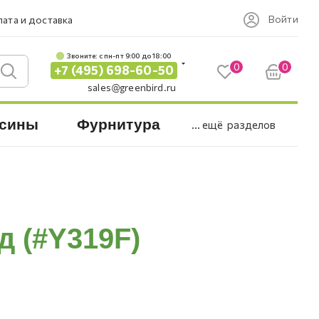
Войти
ата и доставка
Звоните: c пн-пт 9:00 до 18:00
0
0
+7 (495) 698-60-50
sales@greenbird.ru
сины
Фурнитура
... ещё
разделов
д (#Y319F)