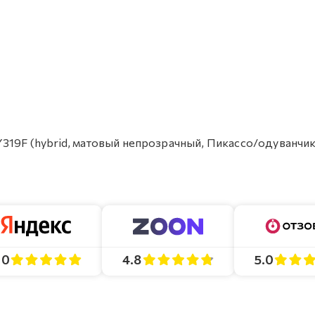
Y319F (hybrid, матовый непрозрачный, Пикассо/одуванчик
4.8
5.0
.0