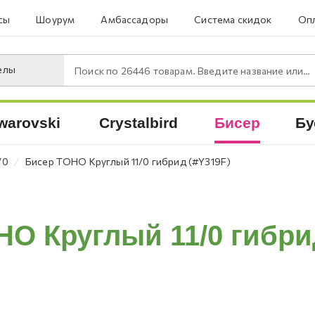
сы
Шоурум
Амбассадоры
Система скидок
Опл
елы
Поиск по
26446
товарам. Введите название или артикул.
warovski
Crystalbird
Бисер
Бу
⁄
/0
Бисер TOHO Круглый 11/0 гибрид (#Y319F)
O Круглый 11/0 гибри