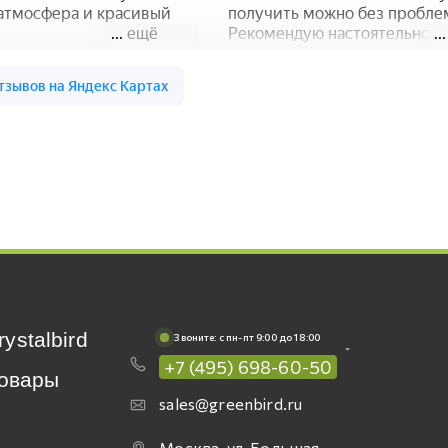
rystalbird
Звоните: c пн-пт 9:00 до 18:00
+7 (495) 698-60-50
овары
sales@greenbird.ru
Москва, ул. Большая