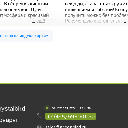
rystalbird
Звоните: c пн-пт 9:00 до 18:00
+7 (495) 698-60-50
овары
sales@greenbird.ru