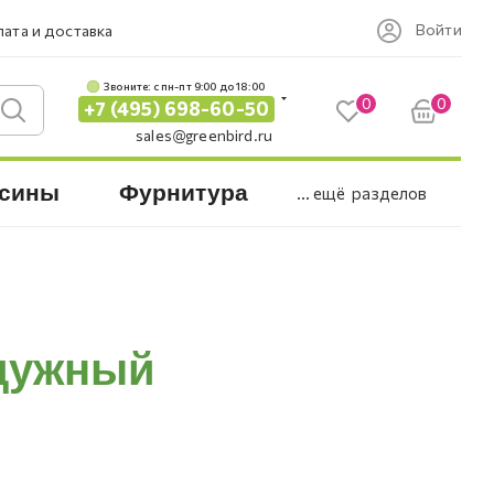
Войти
ата и доставка
Звоните: c пн-пт 9:00 до 18:00
0
0
+7 (495) 698-60-50
sales@greenbird.ru
сины
Фурнитура
... ещё
разделов
адужный