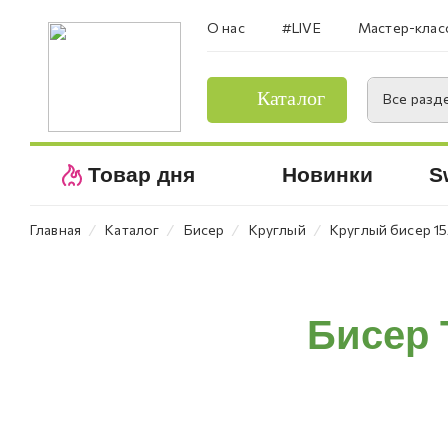
О нас
#LIVE
Мастер-клас
Каталог
Все разд
Товар дня
Новинки
S
⁄
⁄
⁄
⁄
Главная
Каталог
Бисер
Круглый
Круглый бисер 15
Бисер 