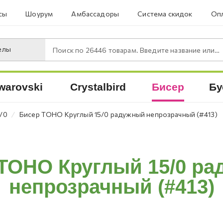
сы
Шоурум
Амбассадоры
Система скидок
Опл
елы
Поиск по
26446
товарам. Введите название или артикул.
warovski
Crystalbird
Бисер
Бу
⁄
/0
Бисер TOHO Круглый 15/0 радужный непрозрачный (#413)
TOHO Круглый 15/0 р
непрозрачный (#413)