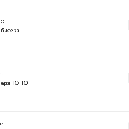
009
 бисера
08
исера TOHO
17