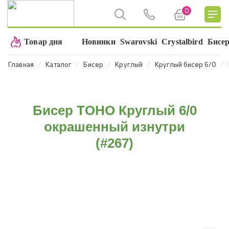
0
Товар дня
Новинки
Swarovski
Crystalbird
Бисе
⁄
⁄
⁄
⁄
⁄
Главная
Каталог
Бисер
Круглый
Круглый бисер 6/0
Бисер TOHO Круглый 6/0
окрашенный изнутри
(#267)