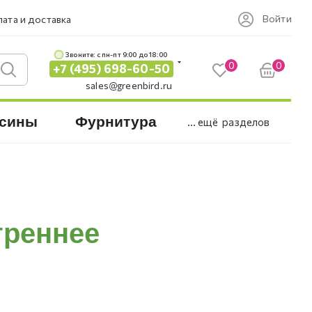
Войти
ата и доставка
Звоните: c пн-пт 9:00 до 18:00
0
0
+7 (495) 698-60-50
sales@greenbird.ru
сины
Фурнитура
... ещё
разделов
треннее