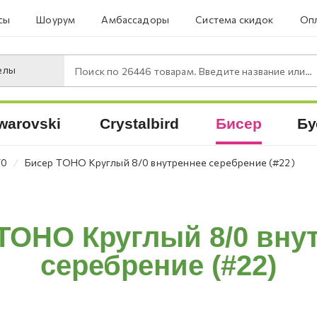
сы
Шоурум
Амбассадоры
Система скидок
Опл
елы
Поиск по
26446
товарам. Введите название или артикул.
warovski
Crystalbird
Бисер
Бу
⁄
/0
Бисер TOHO Круглый 8/0 внутреннее серебрение (#22)
TOHO Круглый 8/0 вну
серебрение (#22)