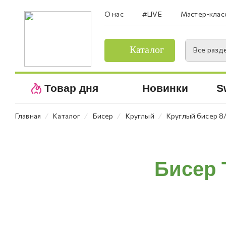
О нас
#LIVE
Мастер-клас
Каталог
Все разд
Товар дня
Новинки
S
⁄
⁄
⁄
⁄
Главная
Каталог
Бисер
Круглый
Круглый бисер 8
Бисер 