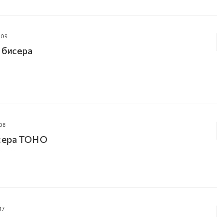
009
 бисера
08
исера TOHO
17