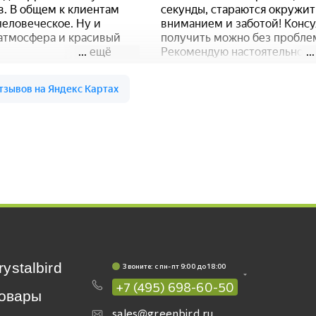
rystalbird
Звоните: c пн-пт 9:00 до 18:00
+7 (495) 698-60-50
овары
sales@greenbird.ru