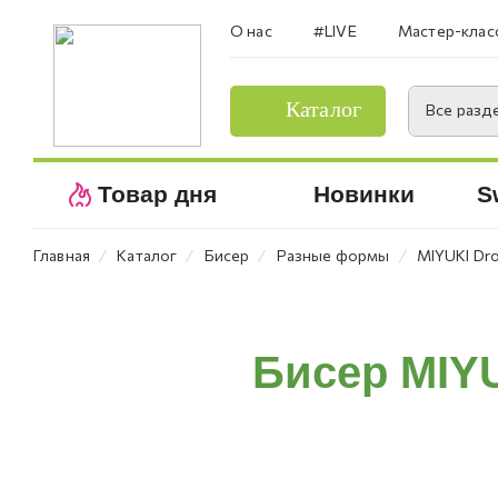
О нас
#LIVE
Мастер-клас
Каталог
Все разд
Товар дня
Новинки
S
⁄
⁄
⁄
⁄
Главная
Каталог
Бисер
Разные формы
MIYUKI Dr
Бисер MIY