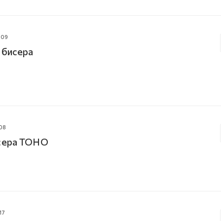
009
 бисера
08
исера TOHO
17