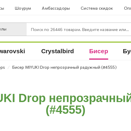
сы
Шоурум
Амбассадоры
Система скидок
Опл
елы
Поиск по
26446
товарам. Введите название или артикул.
warovski
Crystalbird
Бисер
Бу
⁄
ops
Бисер MIYUKI Drop непрозрачный радужный (#4555)
UKI Drop непрозрачны
(#4555)