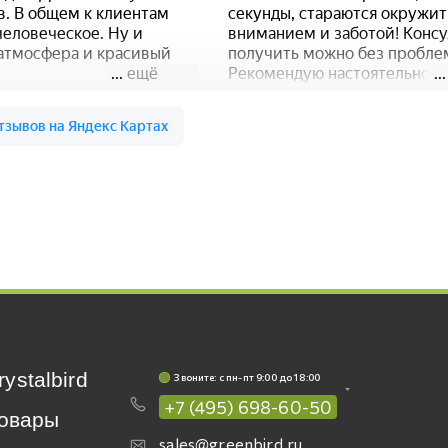
rystalbird
Звоните: c пн-пт 9:00 до 18:00
+7 (495) 698-60-50
овары
sales@greenbird.ru