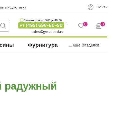
Войти
ата и доставка
Звоните: c пн-пт 9:00 до 18:00
0
0
+7 (495) 698-60-50
sales@greenbird.ru
сины
Фурнитура
... ещё
разделов
й радужный