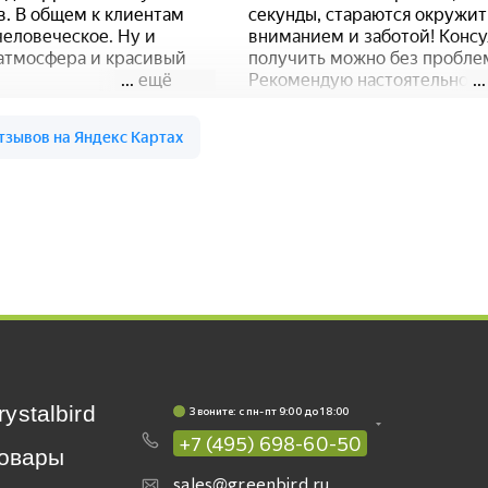
rystalbird
Звоните: c пн-пт 9:00 до 18:00
+7 (495) 698-60-50
овары
sales@greenbird.ru