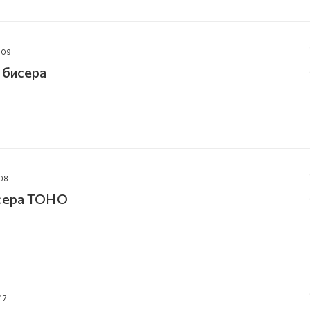
009
 бисера
08
исера TOHO
17