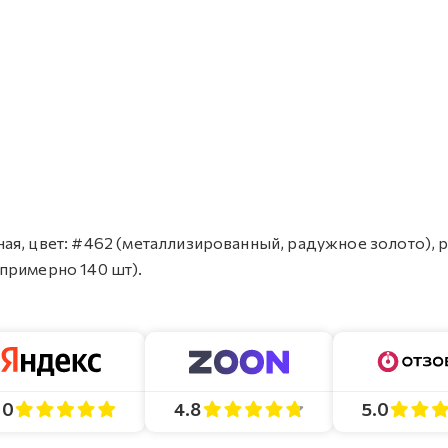
ая, цвет: #462 (металлизированный, радужное золото), р
 (примерно 140 шт).
4.8
5.0
.0