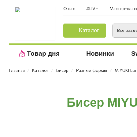
О нас
#LIVE
Мастер-клас
Каталог
Все разд
Товар дня
Новинки
S
⁄
⁄
⁄
⁄
Главная
Каталог
Бисер
Разные формы
MIYUKI Lo
Бисер MIYU