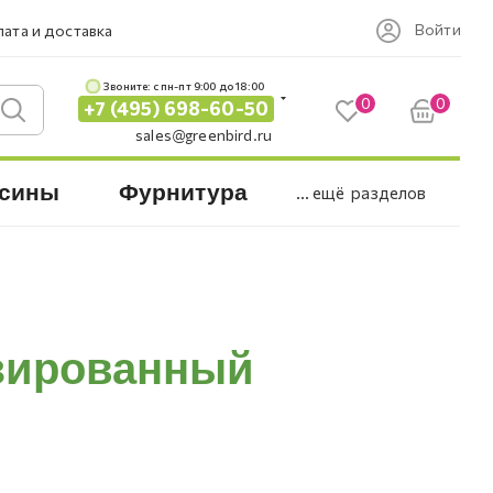
Войти
ата и доставка
Звоните: c пн-пт 9:00 до 18:00
0
0
+7 (495) 698-60-50
sales@greenbird.ru
сины
Фурнитура
... ещё
разделов
изированный