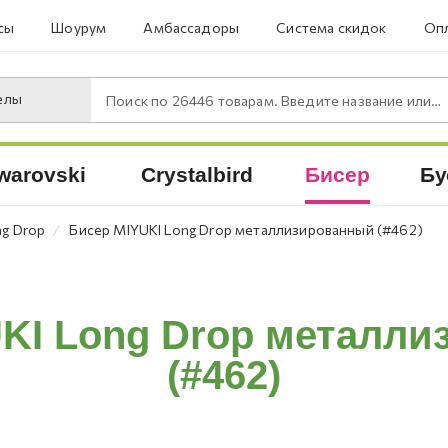
сы
Шоурум
Амбассадоры
Система скидок
Опл
елы
Поиск по
26446
товарам. Введите название или артикул.
warovski
Crystalbird
Бисер
Бу
⁄
ng Drop
Бисер MIYUKI Long Drop металлизированный (#462)
KI Long Drop металл
(#462)