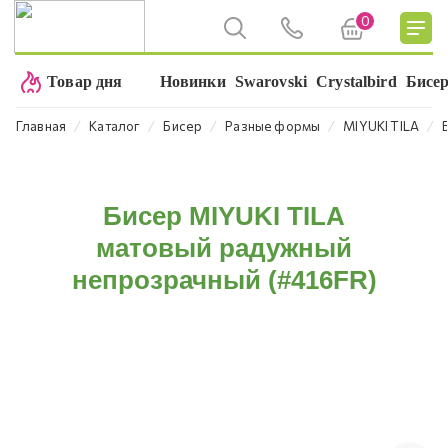
0
Товар дня
Новинки
Swarovski
Crystalbird
Бисе
⁄
⁄
⁄
⁄
⁄
Главная
Каталог
Бисер
Разные формы
MIYUKI TILA
Бисер MIYUKI TILA
матовый радужный
непрозрачный (#416FR)