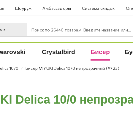
сы
Шоурум
Амбассадоры
Система скидок
Опл
елы
Поиск по
26446
товарам. Введите название или артикул.
warovski
Crystalbird
Бисер
Бу
⁄
elica 10/0
Бисер MIYUKI Delica 10/0 непрозрачный (#723)
I Delica 10/0 непрозр