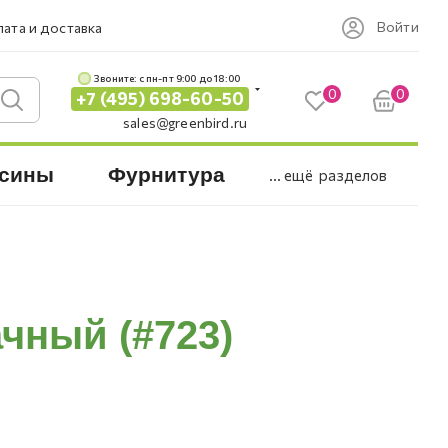
Войти
ата и доставка
Звоните: c пн-пт 9:00 до 18:00
0
0
+7 (495) 698-60-50
sales@greenbird.ru
сины
Фурнитура
... ещё
разделов
ачный (#723)