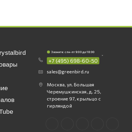
rystalbird
Звоните: c пн-пт 9:00 до 18:00
+7 (495) 698-60-50
овары
sales@greenbird.ru
Москва, ул. Большая
ние
Черемушкинская, д. 25,
строение 97, крыльцо с
иалов
гирляндой
Tube