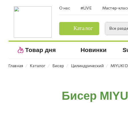
О нас
#LIVE
Мастер-клас
Каталог
Все разд
Товар дня
Новинки
S
⁄
⁄
⁄
⁄
Главная
Каталог
Бисер
Цилиндрический
MIYUKI D
Бисер MIYUK