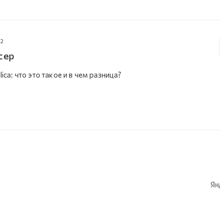
22
сер
lica: что это такое и в чем разница?