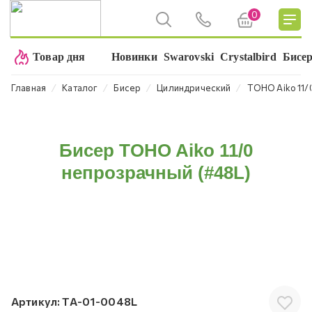
0
Товар дня
Новинки
Swarovski
Crystalbird
Бисе
⁄
⁄
⁄
⁄
Главная
Каталог
Бисер
Цилиндрический
TOHO Aiko 11/
Бисер TOHO Aiko 11/0
непрозрачный (#48L)
Артикул:
TA-01-0048L