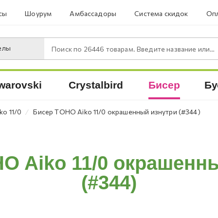
сы
Шоурум
Амбассадоры
Система скидок
Опл
елы
Поиск по
26446
товарам. Введите название или артикул.
warovski
Crystalbird
Бисер
Бу
⁄
o 11/0
Бисер TOHO Aiko 11/0 окрашенный изнутри (#344)
O Aiko 11/0 окрашенн
(#344)