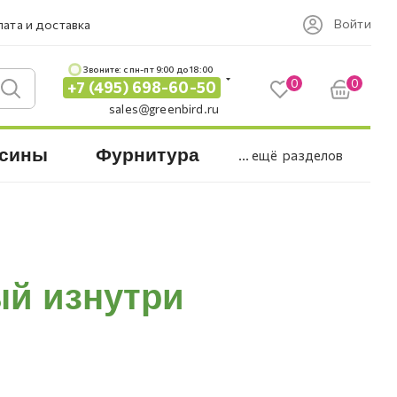
Войти
ата и доставка
Звоните: c пн-пт 9:00 до 18:00
0
0
+7 (495) 698-60-50
sales@greenbird.ru
сины
Фурнитура
... ещё
разделов
ый изнутри