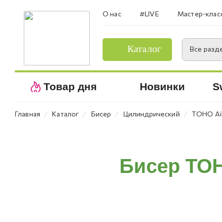
О нас
#LIVE
Мастер-клас
Каталог
Все разд
Товар дня
Новинки
S
⁄
⁄
⁄
⁄
Главная
Каталог
Бисер
Цилиндрический
TOHO Aik
Бисер TOH