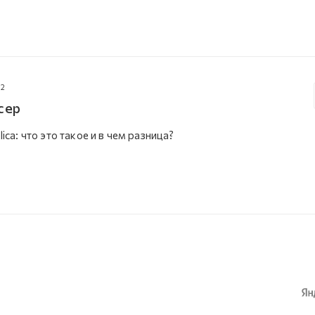
22
сер
lica: что это такое и в чем разница?