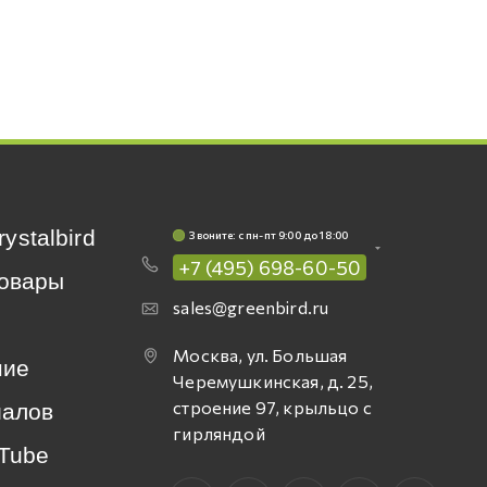
rystalbird
Звоните: c пн-пт 9:00 до 18:00
+7 (495) 698-60-50
овары
sales@greenbird.ru
Москва, ул. Большая
ние
Черемушкинская, д. 25,
строение 97, крыльцо с
иалов
гирляндой
Tube