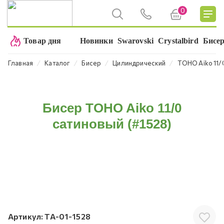
0
Товар дня
Новинки
Swarovski
Crystalbird
Бисе
⁄
⁄
⁄
⁄
Главная
Каталог
Бисер
Цилиндрический
TOHO Aiko 11/
Бисер TOHO Aiko 11/0
сатиновый (#1528)
Артикул:
TA-01-1528