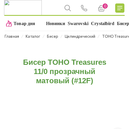
0
Товар дня
Новинки
Swarovski
Crystalbird
Бисе
⁄
⁄
⁄
⁄
Главная
Каталог
Бисер
Цилиндрический
TOHO Treasure
Бисер TOHO Treasures
11/0 прозрачный
матовый (#12F)