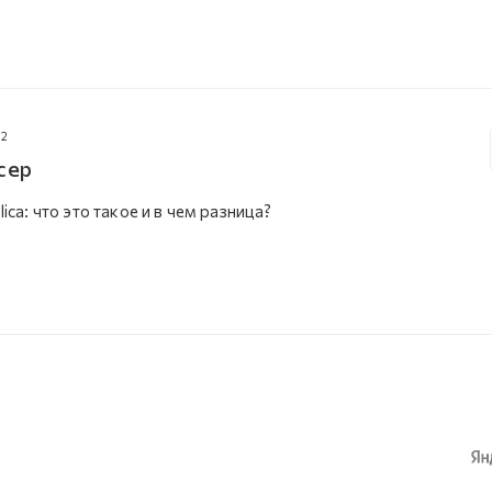
22
сер
lica: что это такое и в чем разница?