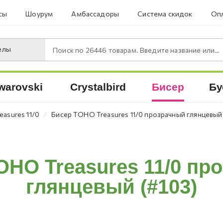
сы
Шоурум
Амбассадоры
Система скидок
Опл
елы
Поиск по
26446
товарам. Введите название или артикул.
warovski
Crystalbird
Бисер
Бу
⁄
asures 11/0
Бисер TOHO Treasures 11/0 прозрачный глянцевый
OHO Treasures 11/0 пр
глянцевый (#103)