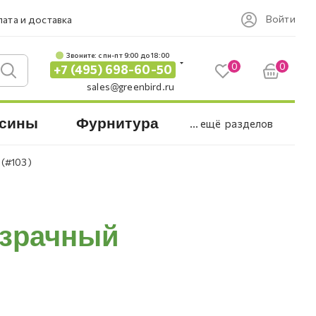
Войти
ата и доставка
Звоните: c пн-пт 9:00 до 18:00
0
0
+7 (495) 698-60-50
sales@greenbird.ru
сины
Фурнитура
... ещё
разделов
 (#103)
озрачный