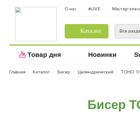
О нас
#LIVE
Мастер-клас
Каталог
Все разд
Товар дня
Новинки
S
⁄
⁄
⁄
⁄
Главная
Каталог
Бисер
Цилиндрический
TOHO Tre
Бисер T