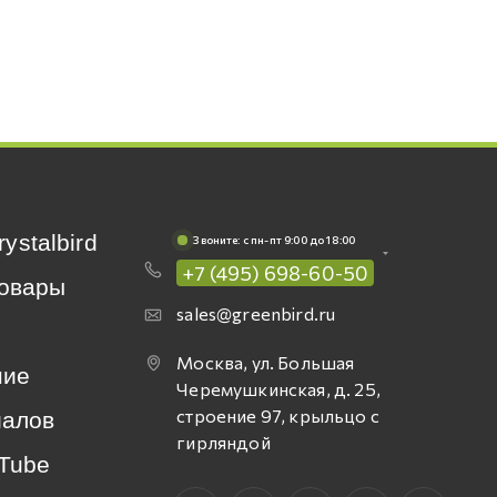
rystalbird
Звоните: c пн-пт 9:00 до 18:00
+7 (495) 698-60-50
овары
sales@greenbird.ru
Москва, ул. Большая
ние
Черемушкинская, д. 25,
строение 97, крыльцо с
иалов
гирляндой
Tube