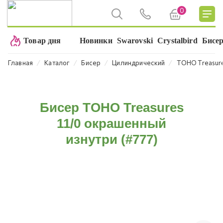
0
Товар дня
Новинки
Swarovski
Crystalbird
Бисе
⁄
⁄
⁄
⁄
Главная
Каталог
Бисер
Цилиндрический
TOHO Treasure
Бисер TOHO Treasures
11/0 окрашенный
изнутри (#777)