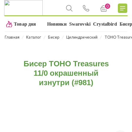
0
Товар дня
Новинки
Swarovski
Crystalbird
Бисе
⁄
⁄
⁄
⁄
Главная
Каталог
Бисер
Цилиндрический
TOHO Treasure
Бисер TOHO Treasures
11/0 окрашенный
изнутри (#981)